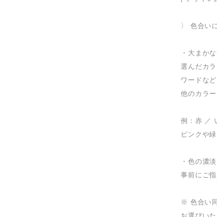
〉 色合い
・大まかな
選んだカラ
ワードなど
他のカラー
例：赤 ／ 
ピンクや緑
・色の濃淡
事前にご指
※ 色合い
お選びいた