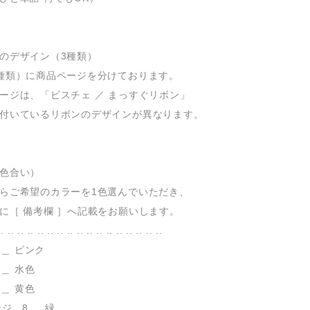
のデザイン（3種類）
種類）に商品ページを分けております。
ージは、「ビスチェ ／ まっすぐリボン」
付いているリボンのデザインが異なります。
色合い）
らご希望のカラーを1色選んでいただき、
に［ 備考欄 ］へ記載をお願いします。
.. .. .. .. .. .. .. .. .. .. .. .. .. .. .. .. ..
2 ＿ ピンク
 ＿ 水色
 ＿ 黄色
ンジ 8 ＿ 緑