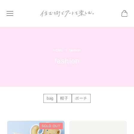
fashion
fashion
bag
帽子
ポーチ
SOLD OUT