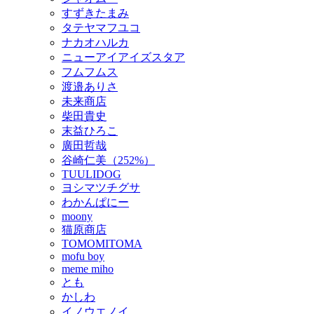
すずきたまみ
タテヤマフユコ
ナカオハルカ
ニューアイアイズスタア
フムフムス
渡邉ありさ
未来商店
柴田貴史
末益ひろこ
廣田哲哉
谷崎仁美（252%）
TUULIDOG
ヨシマツチグサ
わかんぱにー
moony
猫原商店
TOMOMITOMA
mofu boy
meme miho
とも
かしわ
イノウエノイ