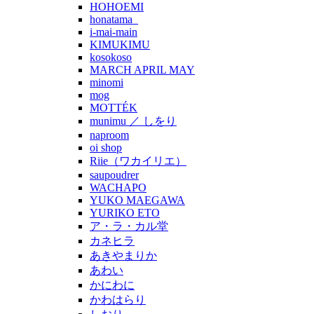
HOHOEMI
honatama_
i-mai-main
KIMUKIMU
kosokoso
MARCH APRIL MAY
minomi
mog
MOTTÉK
munimu ／ しをり
naproom
oi shop
Riie（ワカイリエ）
saupoudrer
WACHAPO
YUKO MAEGAWA
YURIKO ETO
ア・ラ・カル堂
カネヒラ
あきやまりか
あわい
かにわに
かわはらり