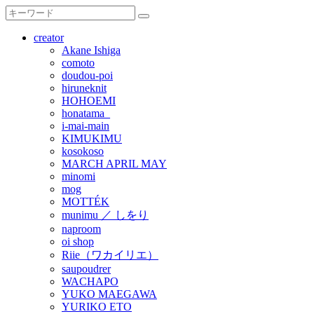
creator
Akane Ishiga
comoto
doudou-poi
hiruneknit
HOHOEMI
honatama_
i-mai-main
KIMUKIMU
kosokoso
MARCH APRIL MAY
minomi
mog
MOTTÉK
munimu ／ しをり
naproom
oi shop
Riie（ワカイリエ）
saupoudrer
WACHAPO
YUKO MAEGAWA
YURIKO ETO