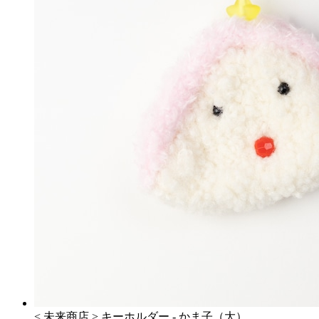
< 未来商店 > キーホルダー - かま子（大）