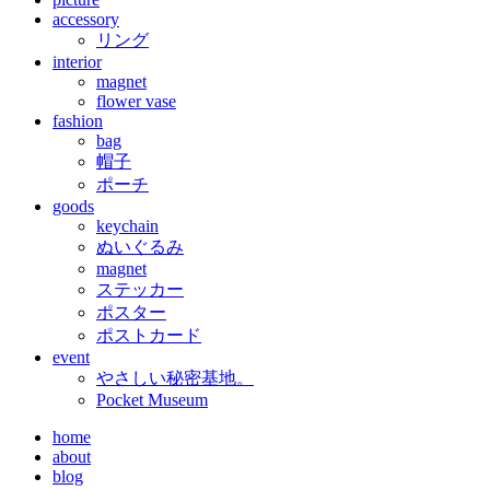
accessory
リング
interior
magnet
flower vase
fashion
bag
帽子
ポーチ
goods
keychain
ぬいぐるみ
magnet
ステッカー
ポスター
ポストカード
event
やさしい秘密基地。
Pocket Museum
home
about
blog