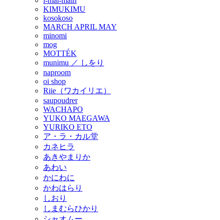
i-mai-main
KIMUKIMU
kosokoso
MARCH APRIL MAY
minomi
mog
MOTTÉK
munimu ／ しをり
naproom
oi shop
Riie（ワカイリエ）
saupoudrer
WACHAPO
YUKO MAEGAWA
YURIKO ETO
ア・ラ・カル堂
カネヒラ
あきやまりか
あわい
かにわに
かわはらり
しおり
しまむらひかり
シャオムー