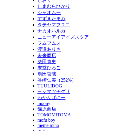
しおり
しまむらひかり
シャオムー
すずきたまみ
タテヤマフユコ
ナカオハルカ
ニューアイアイズスタア
フムフムス
渡邉ありさ
未来商店
柴田貴史
末益ひろこ
廣田哲哉
谷崎仁美（252%）
TUULIDOG
ヨシマツチグサ
わかんぱにー
moony
猫原商店
TOMOMITOMA
mofu boy
meme miho
とも