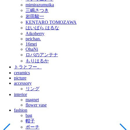
mimirazumuika
三嶋さつき
岩田駿一
KENTARO TOMOZAWA
はいばら はるな
Aikoberry
peichan.
16mei
OhaNi
ロバのアンテナ
もりはるか
トラとフー。
ceramics
picture
accessory
リング
interior
magnet
flower vase
fashion
bag
帽子
ポーチ