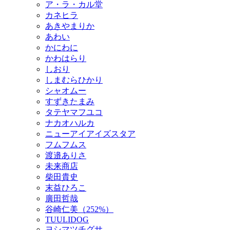
ア・ラ・カル堂
カネヒラ
あきやまりか
あわい
かにわに
かわはらり
しおり
しまむらひかり
シャオムー
すずきたまみ
タテヤマフユコ
ナカオハルカ
ニューアイアイズスタア
フムフムス
渡邉ありさ
未来商店
柴田貴史
末益ひろこ
廣田哲哉
谷崎仁美（252%）
TUULIDOG
ヨシマツチグサ