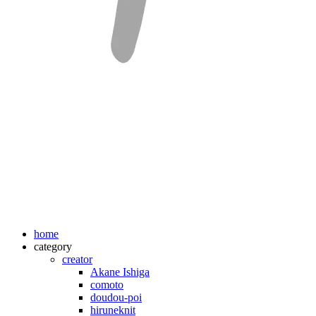
home
category
creator
Akane Ishiga
comoto
doudou-poi
hiruneknit