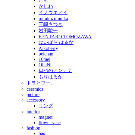
かしわ
イノウエノイ
mimirazumuika
三嶋さつき
岩田駿一
KENTARO TOMOZAWA
はいばら はるな
Aikoberry
peichan.
16mei
OhaNi
ロバのアンテナ
もりはるか
トラとフー。
ceramics
picture
accessory
リング
interior
magnet
flower vase
fashion
bag