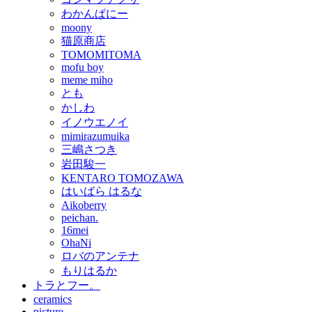
わかんぱにー
moony
猫原商店
TOMOMITOMA
mofu boy
meme miho
とも
かしわ
イノウエノイ
mimirazumuika
三嶋さつき
岩田駿一
KENTARO TOMOZAWA
はいばら はるな
Aikoberry
peichan.
16mei
OhaNi
ロバのアンテナ
もりはるか
トラとフー。
ceramics
picture