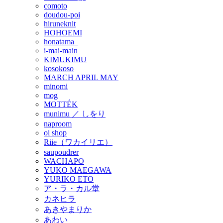
comoto
doudou-poi
hiruneknit
HOHOEMI
honatama_
i-mai-main
KIMUKIMU
kosokoso
MARCH APRIL MAY
minomi
mog
MOTTÉK
munimu ／ しをり
naproom
oi shop
Riie（ワカイリエ）
saupoudrer
WACHAPO
YUKO MAEGAWA
YURIKO ETO
ア・ラ・カル堂
カネヒラ
あきやまりか
あわい