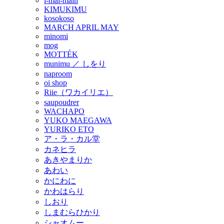
i-mai-main
KIMUKIMU
kosokoso
MARCH APRIL MAY
minomi
mog
MOTTÉK
munimu ／ しをり
naproom
oi shop
Riie（ワカイリエ）
saupoudrer
WACHAPO
YUKO MAEGAWA
YURIKO ETO
ア・ラ・カル堂
カネヒラ
あきやまりか
あわい
かにわに
かわはらり
しおり
しまむらひかり
シャオムー