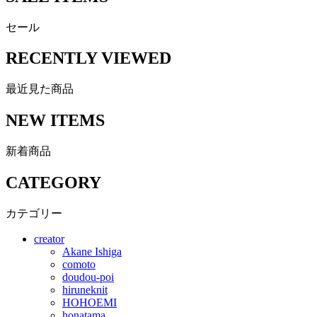
セール
RECENTLY VIEWED
最近見た商品
NEW ITEMS
新着商品
CATEGORY
カテゴリー
creator
Akane Ishiga
comoto
doudou-poi
hiruneknit
HOHOEMI
honatama_