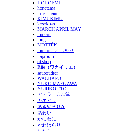
HOHOEMI
honatama_
i-mai-main
KIMUKIMU
kosokoso
MARCH APRIL MAY
minomi
mog
MOTTÉK
munimu ／ しをり
naproom
oi shop
Riie（ワカイリエ）
saupoudrer
WACHAPO
YUKO MAEGAWA
YURIKO ETO
ア・ラ・カル堂
カネヒラ
あきやまりか
あわい
かにわに
かわはらり