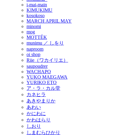
i-mai-main
KIMUKIMU
kosokoso
MARCH APRIL MAY
minomi
mog
MOTTÉK
munimu ／ しをり
naproom
oi shop
Riie（ワカイリエ）
saupoudrer
WACHAPO
YUKO MAEGAWA
YURIKO ETO
ア・ラ・カル堂
カネヒラ
あきやまりか
あわい
かにわに
かわはらり
しおり
しまむらひかり