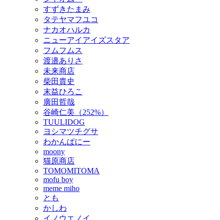
すずきたまみ
タテヤマフユコ
ナカオハルカ
ニューアイアイズスタア
フムフムス
渡邉ありさ
未来商店
柴田貴史
末益ひろこ
廣田哲哉
谷崎仁美（252%）
TUULIDOG
ヨシマツチグサ
わかんぱにー
moony
猫原商店
TOMOMITOMA
mofu boy
meme miho
とも
かしわ
イノウエノイ