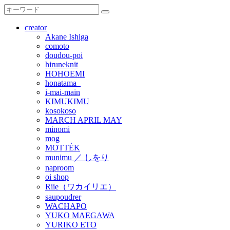
creator
Akane Ishiga
comoto
doudou-poi
hiruneknit
HOHOEMI
honatama_
i-mai-main
KIMUKIMU
kosokoso
MARCH APRIL MAY
minomi
mog
MOTTÉK
munimu ／ しをり
naproom
oi shop
Riie（ワカイリエ）
saupoudrer
WACHAPO
YUKO MAEGAWA
YURIKO ETO