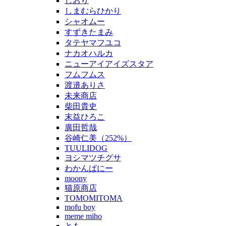
しおり
しまむらひかり
シャオムー
すずきたまみ
タテヤマフユコ
ナカオハルカ
ニューアイアイズスタア
フムフムス
渡邉ありさ
未来商店
柴田貴史
末益ひろこ
廣田哲哉
谷崎仁美（252%）
TUULIDOG
ヨシマツチグサ
わかんぱにー
moony
猫原商店
TOMOMITOMA
mofu boy
meme miho
とも