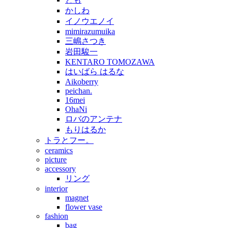
かしわ
イノウエノイ
mimirazumuika
三嶋さつき
岩田駿一
KENTARO TOMOZAWA
はいばら はるな
Aikoberry
peichan.
16mei
OhaNi
ロバのアンテナ
もりはるか
トラとフー。
ceramics
picture
accessory
リング
interior
magnet
flower vase
fashion
bag