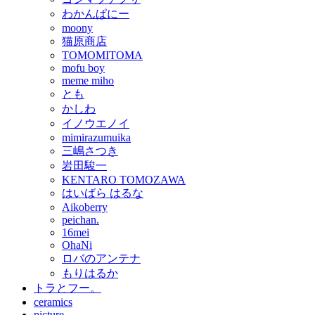
わかんぱにー
moony
猫原商店
TOMOMITOMA
mofu boy
meme miho
とも
かしわ
イノウエノイ
mimirazumuika
三嶋さつき
岩田駿一
KENTARO TOMOZAWA
はいばら はるな
Aikoberry
peichan.
16mei
OhaNi
ロバのアンテナ
もりはるか
トラとフー。
ceramics
picture