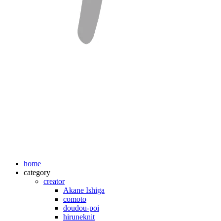
home
category
creator
Akane Ishiga
comoto
doudou-poi
hiruneknit