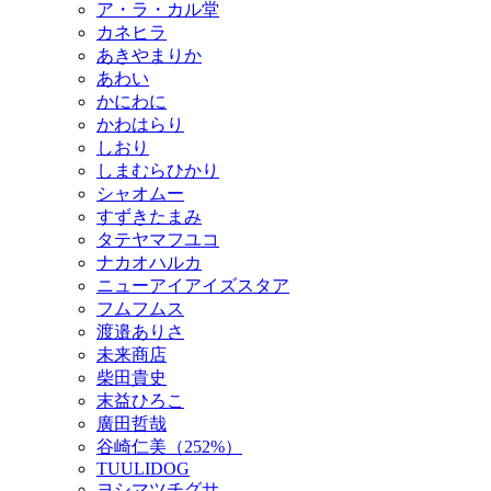
ア・ラ・カル堂
カネヒラ
あきやまりか
あわい
かにわに
かわはらり
しおり
しまむらひかり
シャオムー
すずきたまみ
タテヤマフユコ
ナカオハルカ
ニューアイアイズスタア
フムフムス
渡邉ありさ
未来商店
柴田貴史
末益ひろこ
廣田哲哉
谷崎仁美（252%）
TUULIDOG
ヨシマツチグサ