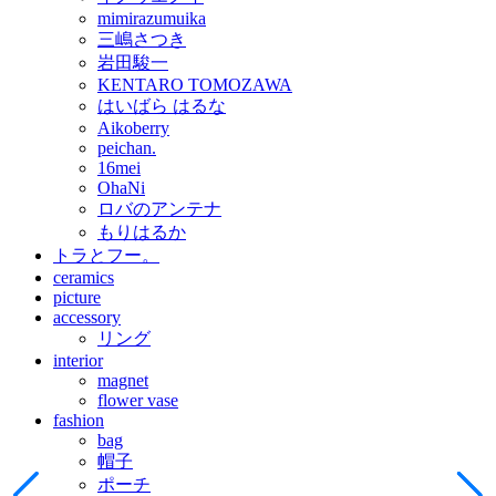
mimirazumuika
三嶋さつき
岩田駿一
KENTARO TOMOZAWA
はいばら はるな
Aikoberry
peichan.
16mei
OhaNi
ロバのアンテナ
もりはるか
トラとフー。
ceramics
picture
accessory
リング
interior
magnet
flower vase
fashion
bag
帽子
ポーチ