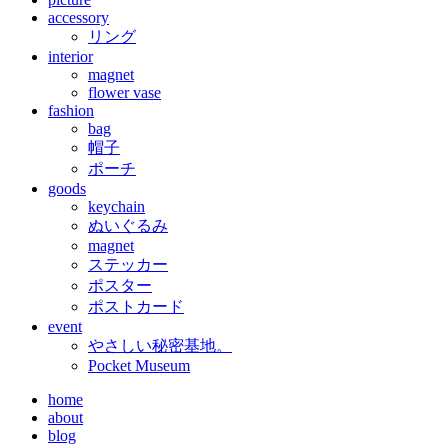
accessory
リング
interior
magnet
flower vase
fashion
bag
帽子
ポーチ
goods
keychain
ぬいぐるみ
magnet
ステッカー
ポスター
ポストカード
event
やさしい秘密基地。
Pocket Museum
home
about
blog