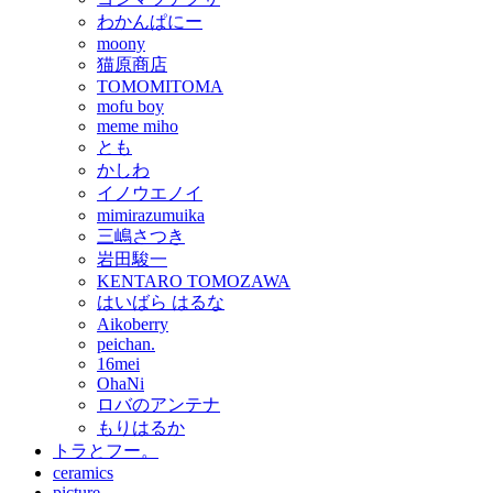
わかんぱにー
moony
猫原商店
TOMOMITOMA
mofu boy
meme miho
とも
かしわ
イノウエノイ
mimirazumuika
三嶋さつき
岩田駿一
KENTARO TOMOZAWA
はいばら はるな
Aikoberry
peichan.
16mei
OhaNi
ロバのアンテナ
もりはるか
トラとフー。
ceramics
picture