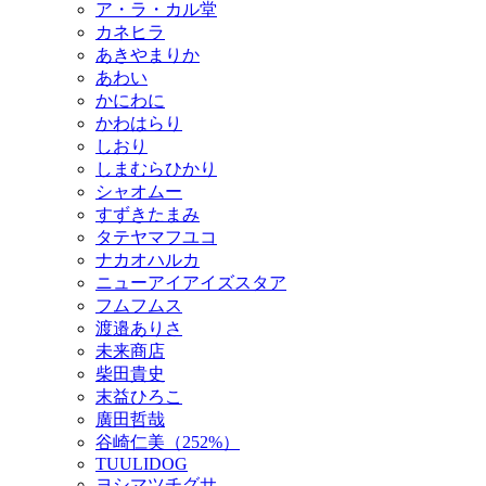
ア・ラ・カル堂
カネヒラ
あきやまりか
あわい
かにわに
かわはらり
しおり
しまむらひかり
シャオムー
すずきたまみ
タテヤマフユコ
ナカオハルカ
ニューアイアイズスタア
フムフムス
渡邉ありさ
未来商店
柴田貴史
末益ひろこ
廣田哲哉
谷崎仁美（252%）
TUULIDOG
ヨシマツチグサ