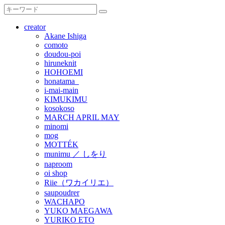
creator
Akane Ishiga
comoto
doudou-poi
hiruneknit
HOHOEMI
honatama_
i-mai-main
KIMUKIMU
kosokoso
MARCH APRIL MAY
minomi
mog
MOTTÉK
munimu ／ しをり
naproom
oi shop
Riie（ワカイリエ）
saupoudrer
WACHAPO
YUKO MAEGAWA
YURIKO ETO