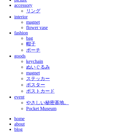
accessory
リング
interior
magnet
flower vase
fashion
bag
帽子
ポーチ
goods
keychain
ぬいぐるみ
magnet
ステッカー
ポスター
ポストカード
event
やさしい秘密基地。
Pocket Museum
home
about
blog