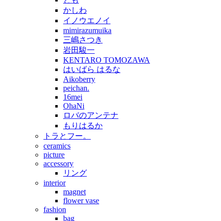
かしわ
イノウエノイ
mimirazumuika
三嶋さつき
岩田駿一
KENTARO TOMOZAWA
はいばら はるな
Aikoberry
peichan.
16mei
OhaNi
ロバのアンテナ
もりはるか
トラとフー。
ceramics
picture
accessory
リング
interior
magnet
flower vase
fashion
bag