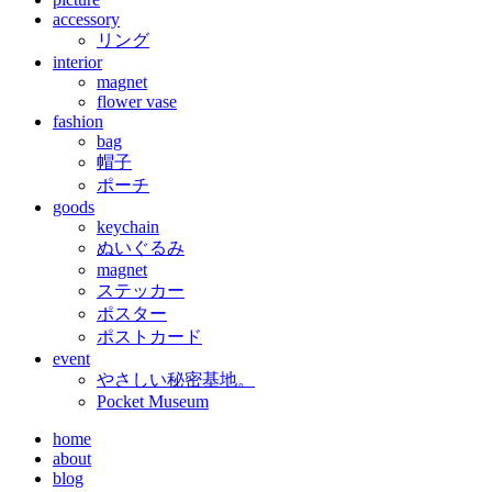
accessory
リング
interior
magnet
flower vase
fashion
bag
帽子
ポーチ
goods
keychain
ぬいぐるみ
magnet
ステッカー
ポスター
ポストカード
event
やさしい秘密基地。
Pocket Museum
home
about
blog