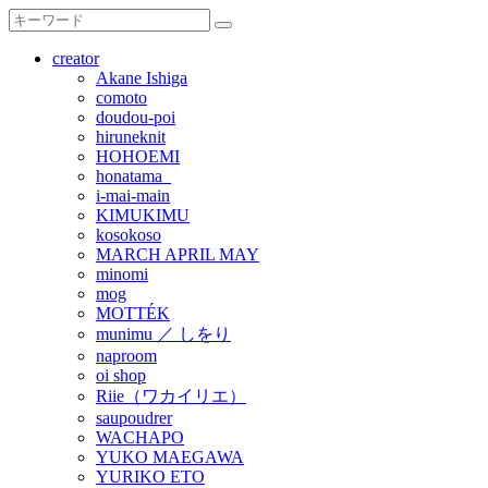
creator
Akane Ishiga
comoto
doudou-poi
hiruneknit
HOHOEMI
honatama_
i-mai-main
KIMUKIMU
kosokoso
MARCH APRIL MAY
minomi
mog
MOTTÉK
munimu ／ しをり
naproom
oi shop
Riie（ワカイリエ）
saupoudrer
WACHAPO
YUKO MAEGAWA
YURIKO ETO