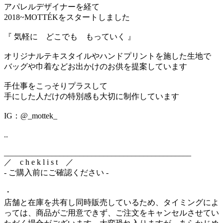
アパレルデザイナーを経て
2018~MOTTÉKをスタートしました
『 気軽に どこでも もっていく 』
オリジナルテキスタイルやハンドプリントを施した生地で
バッグや巾着などお出かけのお供を提案しています
手仕事をこっそりプラスして
手にした人だけの特別感も大切に制作しています
IG：@_mottek_
..
_______________________________________________
／ c h e k l i s t ／
- ご購入前にご確認ください -
・
店舗と在庫を共有し同時販売しているため、タイミングによ
っては、商品がご用意できず、ご注文をキャンセルさせてい