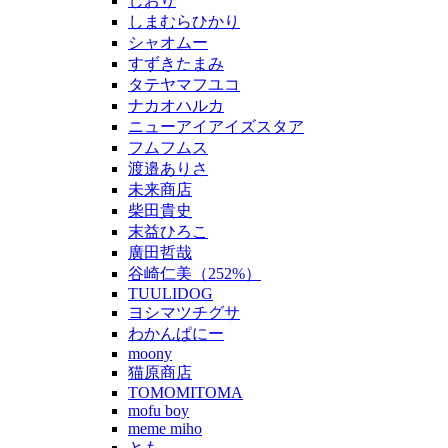
しおり
しまむらひかり
シャオムー
すずきたまみ
タテヤマフユコ
ナカオハルカ
ニューアイアイズスタア
フムフムス
渡邉ありさ
未来商店
柴田貴史
末益ひろこ
廣田哲哉
谷崎仁美（252%）
TUULIDOG
ヨシマツチグサ
わかんぱにー
moony
猫原商店
TOMOMITOMA
mofu boy
meme miho
とも