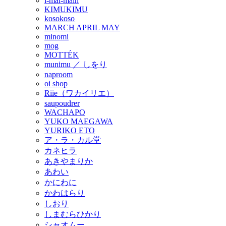
i-mai-main
KIMUKIMU
kosokoso
MARCH APRIL MAY
minomi
mog
MOTTÉK
munimu ／ しをり
naproom
oi shop
Riie（ワカイリエ）
saupoudrer
WACHAPO
YUKO MAEGAWA
YURIKO ETO
ア・ラ・カル堂
カネヒラ
あきやまりか
あわい
かにわに
かわはらり
しおり
しまむらひかり
シャオムー