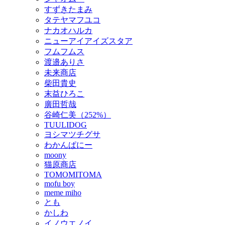
すずきたまみ
タテヤマフユコ
ナカオハルカ
ニューアイアイズスタア
フムフムス
渡邉ありさ
未来商店
柴田貴史
末益ひろこ
廣田哲哉
谷崎仁美（252%）
TUULIDOG
ヨシマツチグサ
わかんぱにー
moony
猫原商店
TOMOMITOMA
mofu boy
meme miho
とも
かしわ
イノウエノイ