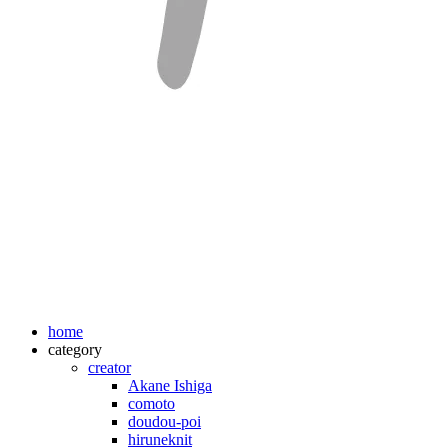
home
category
creator
Akane Ishiga
comoto
doudou-poi
hiruneknit