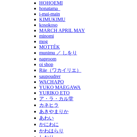
HOHOEMI
honatama_
i-mai-main
KIMUKIMU
kosokoso
MARCH APRIL MAY
minomi
mog
MOTTÉK
munimu ／ しをり
naproom
oi shop
Riie（ワカイリエ）
saupoudrer
WACHAPO
YUKO MAEGAWA
YURIKO ETO
ア・ラ・カル堂
カネヒラ
あきやまりか
あわい
かにわに
かわはらり