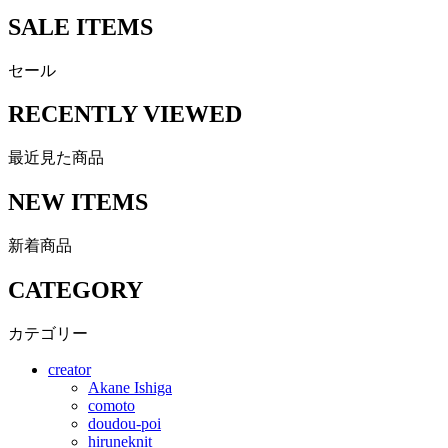
SALE ITEMS
セール
RECENTLY VIEWED
最近見た商品
NEW ITEMS
新着商品
CATEGORY
カテゴリー
creator
Akane Ishiga
comoto
doudou-poi
hiruneknit