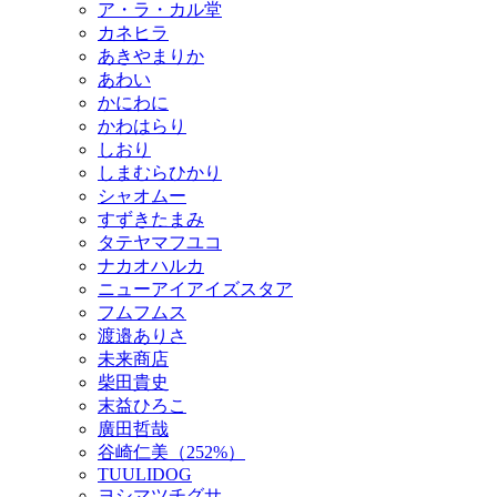
ア・ラ・カル堂
カネヒラ
あきやまりか
あわい
かにわに
かわはらり
しおり
しまむらひかり
シャオムー
すずきたまみ
タテヤマフユコ
ナカオハルカ
ニューアイアイズスタア
フムフムス
渡邉ありさ
未来商店
柴田貴史
末益ひろこ
廣田哲哉
谷崎仁美（252%）
TUULIDOG
ヨシマツチグサ