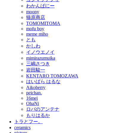
わかんぱにー
moony
猫原商店
TOMOMITOMA
mofu boy
meme miho
とも
かしわ
イノウエノイ
mimirazumuika
三嶋さつき
岩田駿一
KENTARO TOMOZAWA
はいばら はるな
Aikoberry
peichan.
16mei
OhaNi
ロバのアンテナ
もりはるか
トラとフー。
ceramics
picture