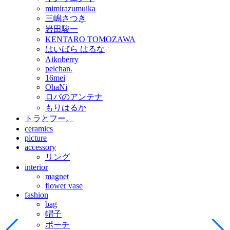
mimirazumuika
三嶋さつき
岩田駿一
KENTARO TOMOZAWA
はいばら はるな
Aikoberry
peichan.
16mei
OhaNi
ロバのアンテナ
もりはるか
トラとフー。
ceramics
picture
accessory
リング
interior
magnet
flower vase
fashion
bag
帽子
ポーチ