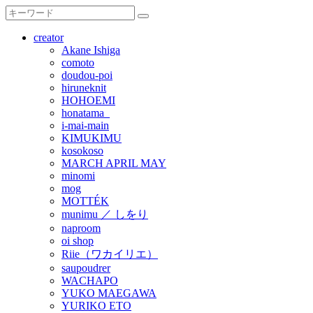
creator
Akane Ishiga
comoto
doudou-poi
hiruneknit
HOHOEMI
honatama_
i-mai-main
KIMUKIMU
kosokoso
MARCH APRIL MAY
minomi
mog
MOTTÉK
munimu ／ しをり
naproom
oi shop
Riie（ワカイリエ）
saupoudrer
WACHAPO
YUKO MAEGAWA
YURIKO ETO