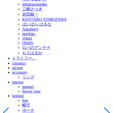
mimirazumuika
三嶋さつき
岩田駿一
KENTARO TOMOZAWA
はいばら はるな
Aikoberry
peichan.
16mei
OhaNi
ロバのアンテナ
もりはるか
トラとフー。
ceramics
picture
accessory
リング
interior
magnet
flower vase
fashion
bag
帽子
ポーチ