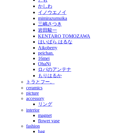
かしわ
イノウエノイ
mimirazumuika
三嶋さつき
岩田駿一
KENTARO TOMOZAWA
はいばら はるな
Aikoberry
peichan.
16mei
OhaNi
ロバのアンテナ
もりはるか
トラとフー。
ceramics
picture
accessory
リング
interior
magnet
flower vase
fashion
bag