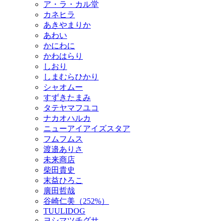
ア・ラ・カル堂
カネヒラ
あきやまりか
あわい
かにわに
かわはらり
しおり
しまむらひかり
シャオムー
すずきたまみ
タテヤマフユコ
ナカオハルカ
ニューアイアイズスタア
フムフムス
渡邉ありさ
未来商店
柴田貴史
末益ひろこ
廣田哲哉
谷崎仁美（252%）
TUULIDOG
ヨシマツチグサ