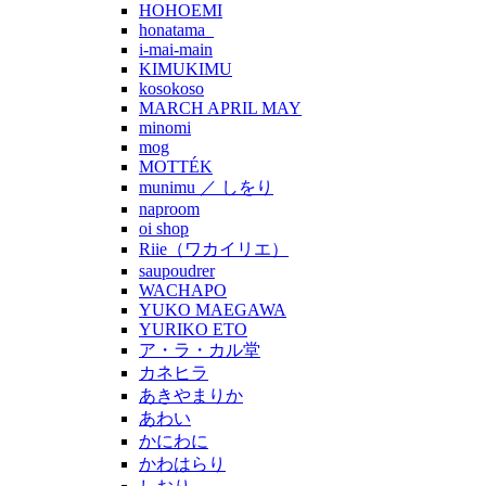
HOHOEMI
honatama_
i-mai-main
KIMUKIMU
kosokoso
MARCH APRIL MAY
minomi
mog
MOTTÉK
munimu ／ しをり
naproom
oi shop
Riie（ワカイリエ）
saupoudrer
WACHAPO
YUKO MAEGAWA
YURIKO ETO
ア・ラ・カル堂
カネヒラ
あきやまりか
あわい
かにわに
かわはらり