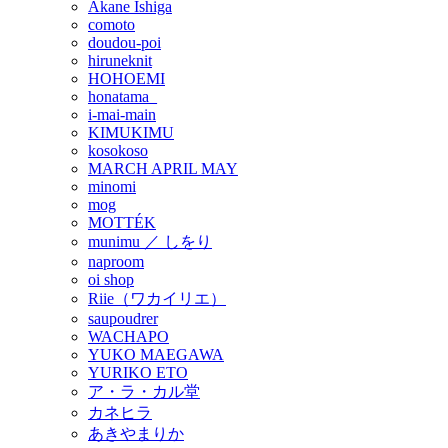
Akane Ishiga
comoto
doudou-poi
hiruneknit
HOHOEMI
honatama_
i-mai-main
KIMUKIMU
kosokoso
MARCH APRIL MAY
minomi
mog
MOTTÉK
munimu ／ しをり
naproom
oi shop
Riie（ワカイリエ）
saupoudrer
WACHAPO
YUKO MAEGAWA
YURIKO ETO
ア・ラ・カル堂
カネヒラ
あきやまりか