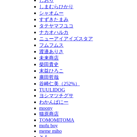
しおり
しまむらひかり
シャオムー
すずきたまみ
タテヤマフユコ
ナカオハルカ
ニューアイアイズスタア
フムフムス
渡邉ありさ
未来商店
柴田貴史
末益ひろこ
廣田哲哉
谷崎仁美（252%）
TUULIDOG
ヨシマツチグサ
わかんぱにー
moony
猫原商店
TOMOMITOMA
mofu boy
meme miho
とも