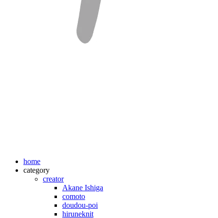
home
category
creator
Akane Ishiga
comoto
doudou-poi
hiruneknit