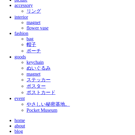
accessory
リング
interior
magnet
flower vase
fashion
bag
帽子
ポーチ
goods
keychain
ぬいぐるみ
magnet
ステッカー
ポスター
ポストカード
event
やさしい秘密基地。
Pocket Museum
home
about
blog