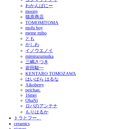
わかんぱにー
moony
猫原商店
TOMOMITOMA
mofu boy
meme miho
とも
かしわ
イノウエノイ
mimirazumuika
三嶋さつき
岩田駿一
KENTARO TOMOZAWA
はいばら はるな
Aikoberry
peichan.
16mei
OhaNi
ロバのアンテナ
もりはるか
トラとフー。
ceramics
picture