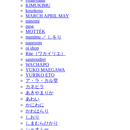
i-mai-main
KIMUKIMU
kosokoso
MARCH APRIL MAY
minomi
mog
MOTTÉK
munimu ／ しをり
naproom
oi shop
Riie（ワカイリエ）
saupoudrer
WACHAPO
YUKO MAEGAWA
YURIKO ETO
ア・ラ・カル堂
カネヒラ
あきやまりか
あわい
かにわに
かわはらり
しおり
しまむらひかり
シャオムー