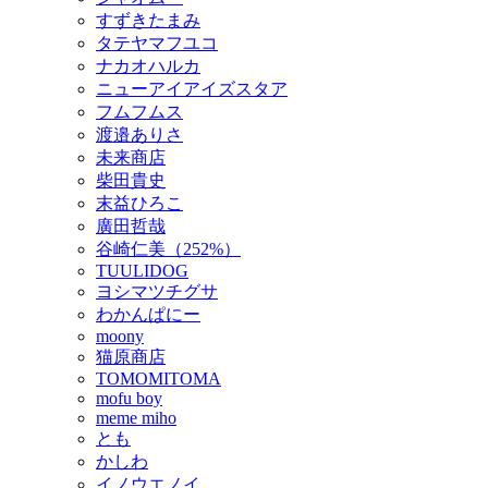
すずきたまみ
タテヤマフユコ
ナカオハルカ
ニューアイアイズスタア
フムフムス
渡邉ありさ
未来商店
柴田貴史
末益ひろこ
廣田哲哉
谷崎仁美（252%）
TUULIDOG
ヨシマツチグサ
わかんぱにー
moony
猫原商店
TOMOMITOMA
mofu boy
meme miho
とも
かしわ
イノウエノイ