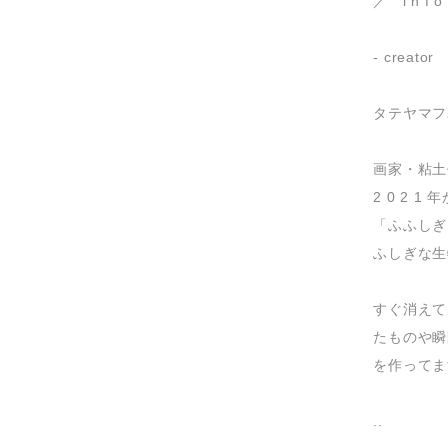
／ i n f 
- creator
タテヤマフ
画家・粘土
2 0 2 1
「ふふしぎ
ふしぎな生
すぐ消えて
たものや瞬
を作ってま
..