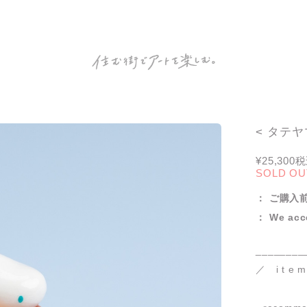
< タテ
¥25,300
税
SOLD OU
： ご購入前
： We acce
________
／ i t e