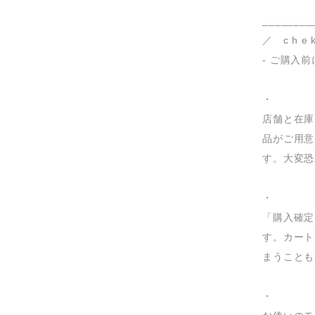
________
／ c h e k
- ご購入前
・
店舗と在庫
品がご用意
す。大変恐
・
「購入確定
す。カート
まうことも
・