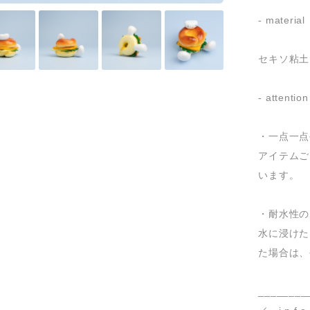
- material
セキソ粘土
- attention
・一点一点
アイテムご
います。
・耐水性の
水に浸けた
た場合は、
________