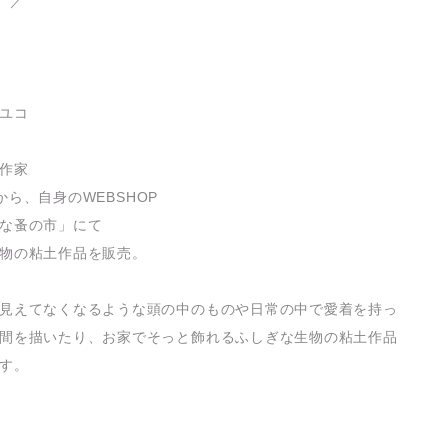
o ／
ユコ
作家
 年から、自身のWEBSHOP
な蚤の市」にて
物の粘土作品を販売。
見えてなくなるような頭の中のものや日常の中で愛着を持っ
間を描いたり、お家でそっと飾れるふしぎな生物の粘土作品
す。