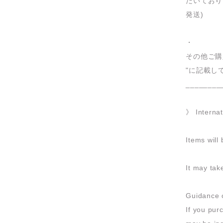
だいており
発送)
・
その他ご購
"に記載し
________
》 Internat
Items will
It may tak
Guidance o
If you pu