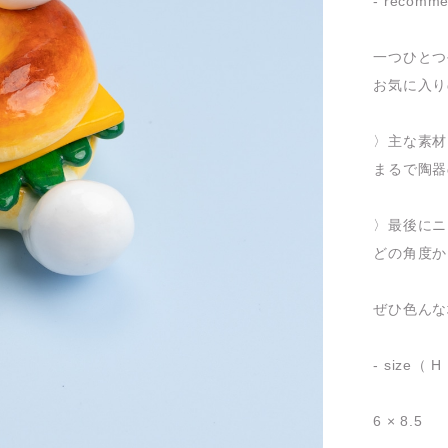
- recomm
一つひとつ
お気に入り
〉主な素材
まるで陶器
〉最後にニ
どの角度か
ぜひ色んな
- size（ H
6 × 8.5