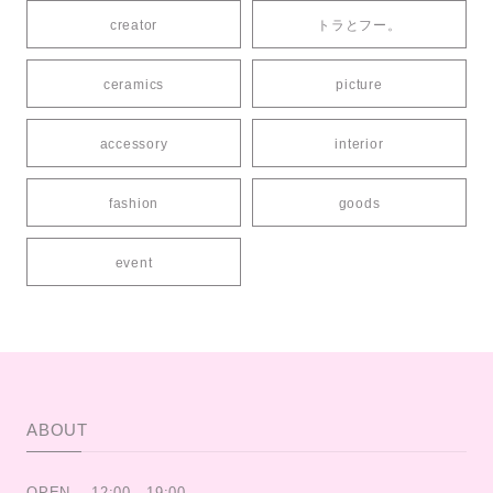
creator
トラとフー。
ceramics
picture
accessory
interior
fashion
goods
event
ABOUT
OPEN .. 12:00 - 19:00