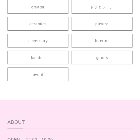
creator
トラとフー。
ceramics
picture
accessory
interior
fashion
goods
event
ABOUT
OPEN .. 12:00 - 19:00