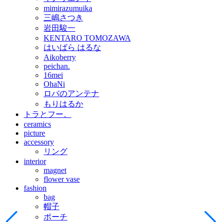
mimirazumuika
三嶋さつき
岩田駿一
KENTARO TOMOZAWA
はいばら はるな
Aikoberry
peichan.
16mei
OhaNi
ロバのアンテナ
もりはるか
トラとフー。
ceramics
picture
accessory
リング
interior
magnet
flower vase
fashion
bag
帽子
ポーチ