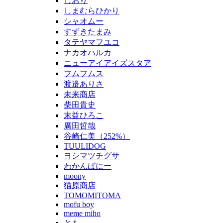
しおり
しまむらひかり
シャオムー
すずきたまみ
タテヤマフユコ
ナカオハルカ
ニューアイアイズスタア
フムフムス
渡邉ありさ
未来商店
柴田貴史
末益ひろこ
廣田哲哉
谷崎仁美（252%）
TUULIDOG
ヨシマツチグサ
わかんぱにー
moony
猫原商店
TOMOMITOMA
mofu boy
meme miho
とも