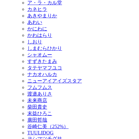
ア・ラ・カル堂
カネヒラ
あきやまりか
あわい
かにわに
かわはらり
しおり
しまむらひかり
シャオムー
すずきたまみ
タテヤマフユコ
ナカオハルカ
ニューアイアイズスタア
フムフムス
渡邉ありさ
未来商店
柴田貴史
末益ひろこ
廣田哲哉
谷崎仁美（252%）
TUULIDOG
ヨシマツチグサ