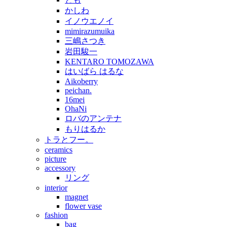
かしわ
イノウエノイ
mimirazumuika
三嶋さつき
岩田駿一
KENTARO TOMOZAWA
はいばら はるな
Aikoberry
peichan.
16mei
OhaNi
ロバのアンテナ
もりはるか
トラとフー。
ceramics
picture
accessory
リング
interior
magnet
flower vase
fashion
bag