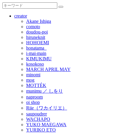
creator
Akane Ishiga
comoto
doudou-poi
hiruneknit
HOHOEMI
honatama_
i-mai-main
KIMUKIMU
kosokoso
MARCH APRIL MAY
minomi
mog
MOTTÉK
munimu ／ しをり
naproom
oi shop
Riie（ワカイリエ）
saupoudrer
WACHAPO
YUKO MAEGAWA
YURIKO ETO