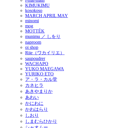
i-mai-main
KIMUKIMU
kosokoso
MARCH APRIL MAY
minomi
mog
MOTTÉK
munimu ／ しをり
naproom
oi shop
Riie（ワカイリエ）
saupoudrer
WACHAPO
YUKO MAEGAWA
YURIKO ETO
ア・ラ・カル堂
カネヒラ
あきやまりか
あわい
かにわに
かわはらり
しおり
しまむらひかり
シャオムー