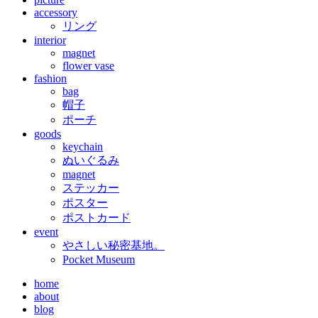
accessory
リング
interior
magnet
flower vase
fashion
bag
帽子
ポーチ
goods
keychain
ぬいぐるみ
magnet
ステッカー
ポスター
ポストカード
event
やさしい秘密基地。
Pocket Museum
home
about
blog