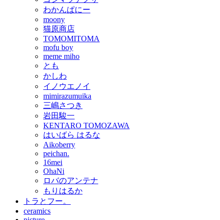
わかんぱにー
moony
猫原商店
TOMOMITOMA
mofu boy
meme miho
とも
かしわ
イノウエノイ
mimirazumuika
三嶋さつき
岩田駿一
KENTARO TOMOZAWA
はいばら はるな
Aikoberry
peichan.
16mei
OhaNi
ロバのアンテナ
もりはるか
トラとフー。
ceramics
picture