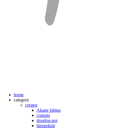
home
category
creator
Akane Ishiga
comoto
doudou-poi
hiruneknit