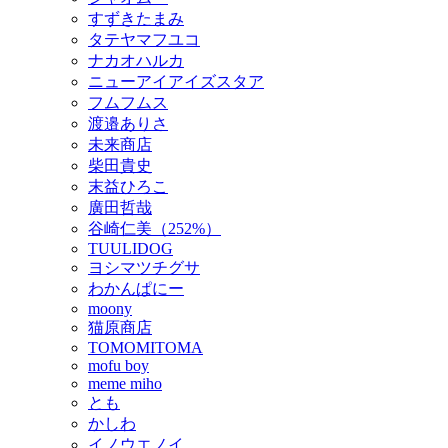
すずきたまみ
タテヤマフユコ
ナカオハルカ
ニューアイアイズスタア
フムフムス
渡邉ありさ
未来商店
柴田貴史
末益ひろこ
廣田哲哉
谷崎仁美（252%）
TUULIDOG
ヨシマツチグサ
わかんぱにー
moony
猫原商店
TOMOMITOMA
mofu boy
meme miho
とも
かしわ
イノウエノイ