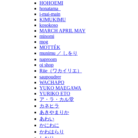
HOHOEMI
honatama_
i-mai-main
KIMUKIMU
kosokoso
MARCH APRIL MAY
minomi
mog
MOTTÉK
munimu ／ しをり
naproom
oi shop
Riie（ワカイリエ）
saupoudrer
WACHAPO
YUKO MAEGAWA
YURIKO ETO
ア・ラ・カル堂
カネヒラ
あきやまりか
あわい
かにわに
かわはらり