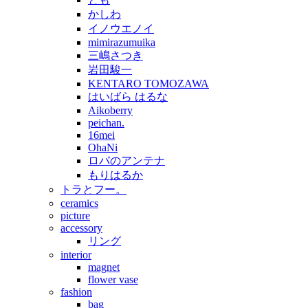
かしわ
イノウエノイ
mimirazumuika
三嶋さつき
岩田駿一
KENTARO TOMOZAWA
はいばら はるな
Aikoberry
peichan.
16mei
OhaNi
ロバのアンテナ
もりはるか
トラとフー。
ceramics
picture
accessory
リング
interior
magnet
flower vase
fashion
bag