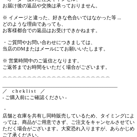
お届け後の返品や交換は承っておりません。
※ イメージと違った、好きな色合いではなかった等 ...
どのような理由であっても、
お客様都合での返品はお受けできかねます。
・ご質問やお問い合わせにつきましては、
当店のDMまたはメールにてお願いいたします。
※ 営業時間中のご返信となります。
ご返答までお時間をいただく場合がございます。
⌒⌒⌒⌒⌒⌒⌒⌒⌒⌒⌒⌒⌒⌒⌒⌒⌒⌒⌒⌒⌒⌒
_______________________________________________
／ c h e k l i s t ／
- ご購入前にご確認ください -
・
店舗と在庫を共有し同時販売しているため、タイミングによ
っては、商品がご用意できず、ご注文をキャンセルさせてい
ただく場合がございます。大変恐れ入りますが、あらかじめ
ご了承ください。