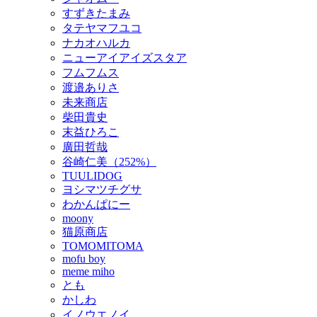
すずきたまみ
タテヤマフユコ
ナカオハルカ
ニューアイアイズスタア
フムフムス
渡邉ありさ
未来商店
柴田貴史
末益ひろこ
廣田哲哉
谷崎仁美（252%）
TUULIDOG
ヨシマツチグサ
わかんぱにー
moony
猫原商店
TOMOMITOMA
mofu boy
meme miho
とも
かしわ
イノウエノイ