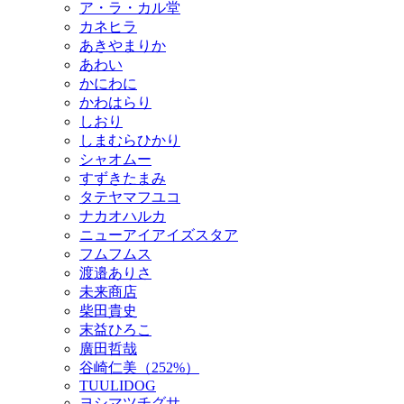
ア・ラ・カル堂
カネヒラ
あきやまりか
あわい
かにわに
かわはらり
しおり
しまむらひかり
シャオムー
すずきたまみ
タテヤマフユコ
ナカオハルカ
ニューアイアイズスタア
フムフムス
渡邉ありさ
未来商店
柴田貴史
末益ひろこ
廣田哲哉
谷崎仁美（252%）
TUULIDOG
ヨシマツチグサ