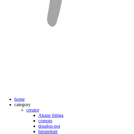
home
category
creator
Akane Ishiga
comoto
doudou-poi
hiruneknit