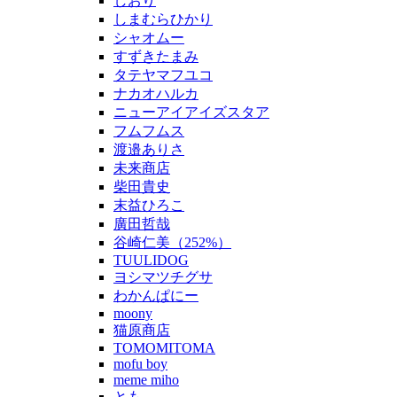
しおり
しまむらひかり
シャオムー
すずきたまみ
タテヤマフユコ
ナカオハルカ
ニューアイアイズスタア
フムフムス
渡邉ありさ
未来商店
柴田貴史
末益ひろこ
廣田哲哉
谷崎仁美（252%）
TUULIDOG
ヨシマツチグサ
わかんぱにー
moony
猫原商店
TOMOMITOMA
mofu boy
meme miho
とも