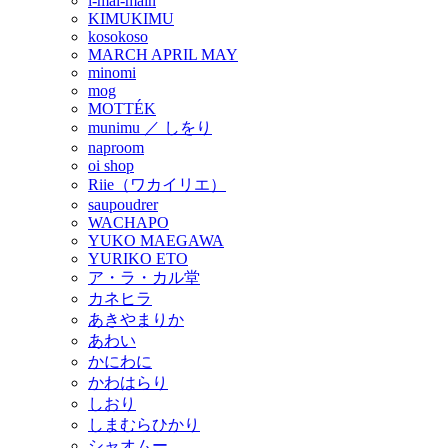
i-mai-main
KIMUKIMU
kosokoso
MARCH APRIL MAY
minomi
mog
MOTTÉK
munimu ／ しをり
naproom
oi shop
Riie（ワカイリエ）
saupoudrer
WACHAPO
YUKO MAEGAWA
YURIKO ETO
ア・ラ・カル堂
カネヒラ
あきやまりか
あわい
かにわに
かわはらり
しおり
しまむらひかり
シャオムー