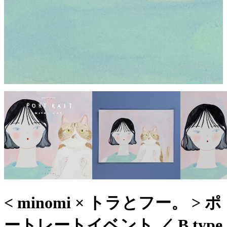
< minomi × トラとフー。 > ポ
ートレートイベント ／ B type