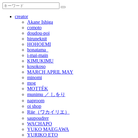
creator
Akane Ishiga
comoto
doudou-poi
hiruneknit
HOHOEMI
honatama_
i-mai-main
KIMUKIMU
kosokoso
MARCH APRIL MAY
minomi
mog
MOTTÉK
munimu ／ しをり
naproom
oi shop
Riie（ワカイリエ）
saupoudrer
WACHAPO
YUKO MAEGAWA
YURIKO ETO