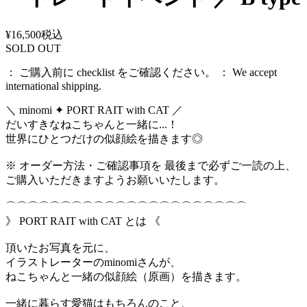
¥16,500
税込
SOLD OUT
： ご購入前に checklist をご確認ください。 ： We accept
international shipping.
＼ minomi ✦ PORT RAIT with CAT ／
だいすきなねこちゃんと一緒に...！
世界にひとつだけの似顔絵を描きます◎
※ オーダー方法・ご確認事項を 最後まで必ずご一読の上、
ご購入いただきますようお願いいたします。
⌒⌒⌒⌒⌒⌒⌒⌒⌒⌒⌒⌒⌒⌒⌒⌒⌒⌒⌒⌒⌒⌒
》 PORT RAIT with CAT とは 《
頂いたお写真を元に、
イラストレーターのminomiさんが、
ねこちゃんと一緒の似顔絵（原画）を描きます。
一緒に暮らす愛猫はもちろんのこと、