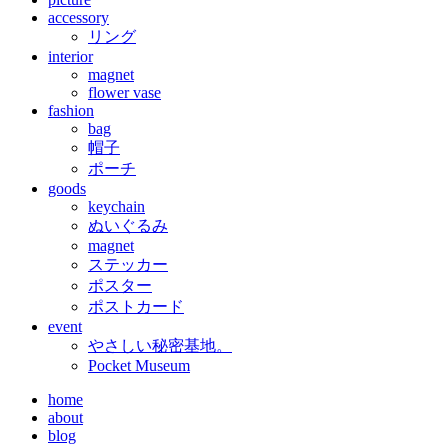
accessory
リング
interior
magnet
flower vase
fashion
bag
帽子
ポーチ
goods
keychain
ぬいぐるみ
magnet
ステッカー
ポスター
ポストカード
event
やさしい秘密基地。
Pocket Museum
home
about
blog