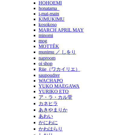
HOHOEMI
honatama_
i-mai-main
KIMUKIMU
kosokoso
MARCH APRIL MAY
minomi
mog
MOTTÉK
munimu ／ しをり
naproom
oi shop
Riie（ワカイリエ）
saupoudrer
WACHAPO
YUKO MAEGAWA
YURIKO ETO
ア・ラ・カル堂
カネヒラ
あきやまりか
あわい
かにわに
かわはらり