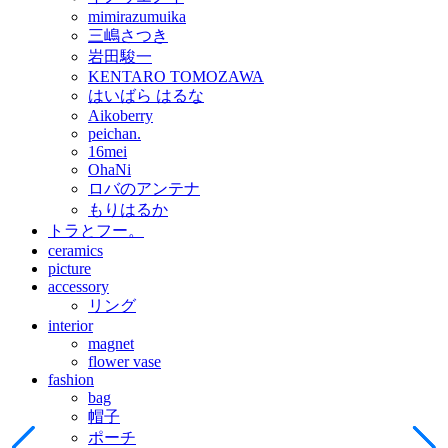
mimirazumuika
三嶋さつき
岩田駿一
KENTARO TOMOZAWA
はいばら はるな
Aikoberry
peichan.
16mei
OhaNi
ロバのアンテナ
もりはるか
トラとフー。
ceramics
picture
accessory
リング
interior
magnet
flower vase
fashion
bag
帽子
ポーチ