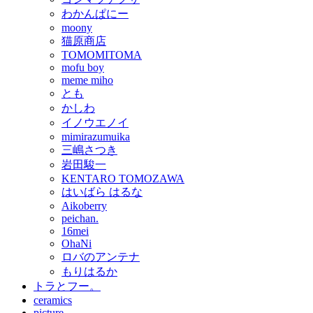
わかんぱにー
moony
猫原商店
TOMOMITOMA
mofu boy
meme miho
とも
かしわ
イノウエノイ
mimirazumuika
三嶋さつき
岩田駿一
KENTARO TOMOZAWA
はいばら はるな
Aikoberry
peichan.
16mei
OhaNi
ロバのアンテナ
もりはるか
トラとフー。
ceramics
picture