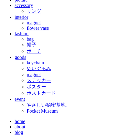
accessory
リング
interior
magnet
flower vase
fashion
bag
帽子
ポーチ
goods
keychain
ぬいぐるみ
magnet
ステッカー
ポスター
ポストカード
event
やさしい秘密基地。
Pocket Museum
home
about
blog