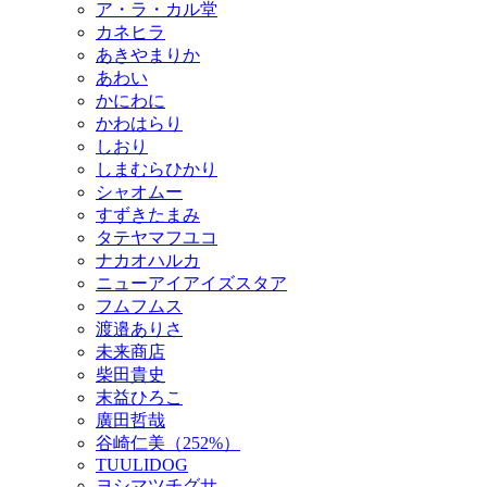
ア・ラ・カル堂
カネヒラ
あきやまりか
あわい
かにわに
かわはらり
しおり
しまむらひかり
シャオムー
すずきたまみ
タテヤマフユコ
ナカオハルカ
ニューアイアイズスタア
フムフムス
渡邉ありさ
未来商店
柴田貴史
末益ひろこ
廣田哲哉
谷崎仁美（252%）
TUULIDOG
ヨシマツチグサ