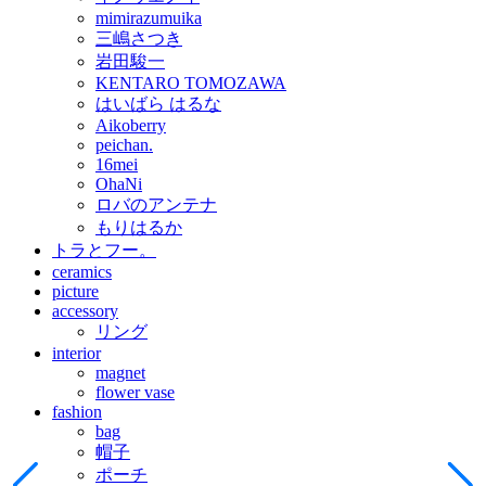
mimirazumuika
三嶋さつき
岩田駿一
KENTARO TOMOZAWA
はいばら はるな
Aikoberry
peichan.
16mei
OhaNi
ロバのアンテナ
もりはるか
トラとフー。
ceramics
picture
accessory
リング
interior
magnet
flower vase
fashion
bag
帽子
ポーチ