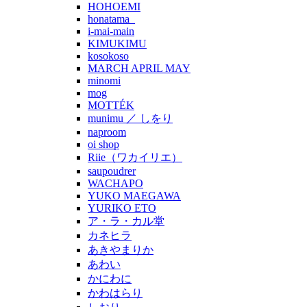
HOHOEMI
honatama_
i-mai-main
KIMUKIMU
kosokoso
MARCH APRIL MAY
minomi
mog
MOTTÉK
munimu ／ しをり
naproom
oi shop
Riie（ワカイリエ）
saupoudrer
WACHAPO
YUKO MAEGAWA
YURIKO ETO
ア・ラ・カル堂
カネヒラ
あきやまりか
あわい
かにわに
かわはらり