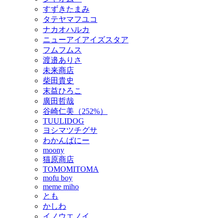
すずきたまみ
タテヤマフユコ
ナカオハルカ
ニューアイアイズスタア
フムフムス
渡邉ありさ
未来商店
柴田貴史
末益ひろこ
廣田哲哉
谷崎仁美（252%）
TUULIDOG
ヨシマツチグサ
わかんぱにー
moony
猫原商店
TOMOMITOMA
mofu boy
meme miho
とも
かしわ
イノウエノイ