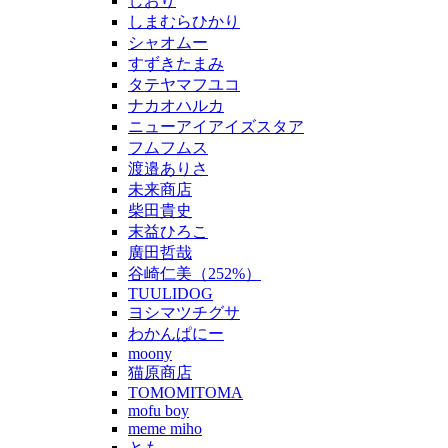
しおり
しまむらひかり
シャオムー
すずきたまみ
タテヤマフユコ
ナカオハルカ
ニューアイアイズスタア
フムフムス
渡邉ありさ
未来商店
柴田貴史
末益ひろこ
廣田哲哉
谷崎仁美（252%）
TUULIDOG
ヨシマツチグサ
わかんぱにー
moony
猫原商店
TOMOMITOMA
mofu boy
meme miho
とも