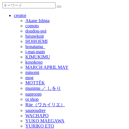
creator
Akane Ishiga
comoto
doudou-poi
hiruneknit
HOHOEMI
honatama_
i-mai-main
KIMUKIMU
kosokoso
MARCH APRIL MAY
minomi
mog
MOTTÉK
munimu ／ しをり
naproom
oi shop
Riie（ワカイリエ）
saupoudrer
WACHAPO
YUKO MAEGAWA
YURIKO ETO