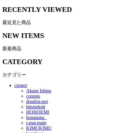
RECENTLY VIEWED
最近見た商品
NEW ITEMS
新着商品
CATEGORY
カテゴリー
creator
Akane Ishiga
comoto
doudou-poi
hiruneknit
HOHOEMI
honatama_
i-mai-main
KIMUKIMU