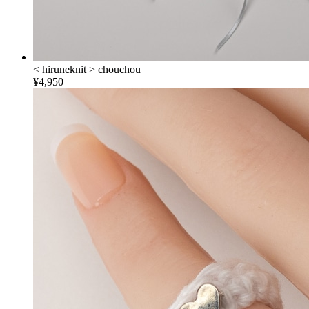
< hiruneknit > chouchou
¥4,950