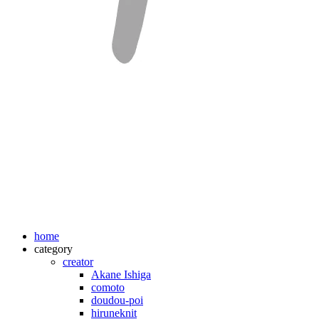
home
category
creator
Akane Ishiga
comoto
doudou-poi
hiruneknit