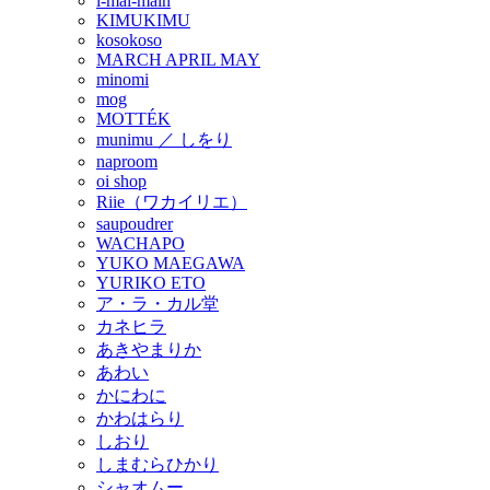
i-mai-main
KIMUKIMU
kosokoso
MARCH APRIL MAY
minomi
mog
MOTTÉK
munimu ／ しをり
naproom
oi shop
Riie（ワカイリエ）
saupoudrer
WACHAPO
YUKO MAEGAWA
YURIKO ETO
ア・ラ・カル堂
カネヒラ
あきやまりか
あわい
かにわに
かわはらり
しおり
しまむらひかり
シャオムー