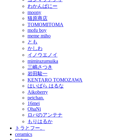
わかんぱにー
moony
猫原商店
TOMOMITOMA
mofu boy
meme miho
とも
かしわ
イノウエノイ
mimirazumuika
三嶋さつき
岩田駿一
KENTARO TOMOZAWA
はいばら はるな
Aikoberry
peichan.
16mei
OhaNi
ロバのアンテナ
もりはるか
トラとフー。
ceramics
picture