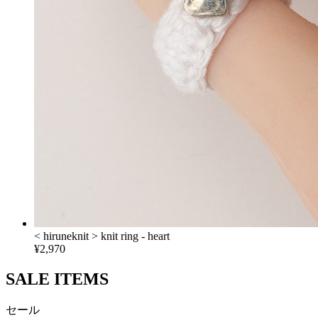
< hiruneknit > knit ring - heart
¥2,970
SALE ITEMS
セール