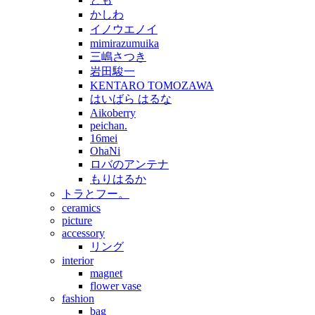
かしわ
イノウエノイ
mimirazumuika
三嶋さつき
岩田駿一
KENTARO TOMOZAWA
はいばら はるな
Aikoberry
peichan.
16mei
OhaNi
ロバのアンテナ
もりはるか
トラとフー。
ceramics
picture
accessory
リング
interior
magnet
flower vase
fashion
bag