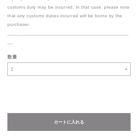
customs duty may be incurred. In that case, please note
that any customs duties incurred will be borne by the
purchaser.
_____________________________________________
__
数量
カートに入れる