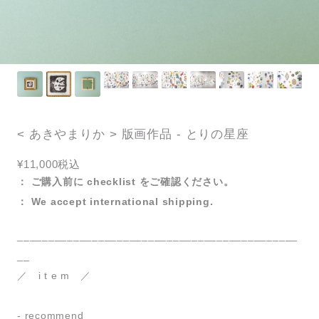
< あきやまりか > 版画作品 - とりの星座
¥11,000
税込
： ご購入前に checklist をご確認ください。
： We accept international shipping.
_____________________________________________
__
／ i t e m ／
- recommend