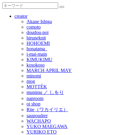
creator
Akane Ishiga
comoto
doudou-poi
hiruneknit
HOHOEMI
honatama_
i-mai-main
KIMUKIMU
kosokoso
MARCH APRIL MAY
minomi
mog
MOTTÉK
munimu ／ しをり
naproom
oi shop
Riie（ワカイリエ）
saupoudrer
WACHAPO
YUKO MAEGAWA
YURIKO ETO