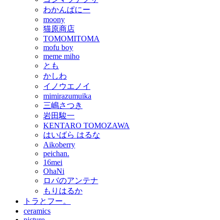
わかんぱにー
moony
猫原商店
TOMOMITOMA
mofu boy
meme miho
とも
かしわ
イノウエノイ
mimirazumuika
三嶋さつき
岩田駿一
KENTARO TOMOZAWA
はいばら はるな
Aikoberry
peichan.
16mei
OhaNi
ロバのアンテナ
もりはるか
トラとフー。
ceramics
picture