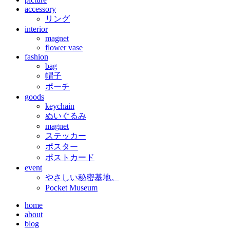
accessory
リング
interior
magnet
flower vase
fashion
bag
帽子
ポーチ
goods
keychain
ぬいぐるみ
magnet
ステッカー
ポスター
ポストカード
event
やさしい秘密基地。
Pocket Museum
home
about
blog