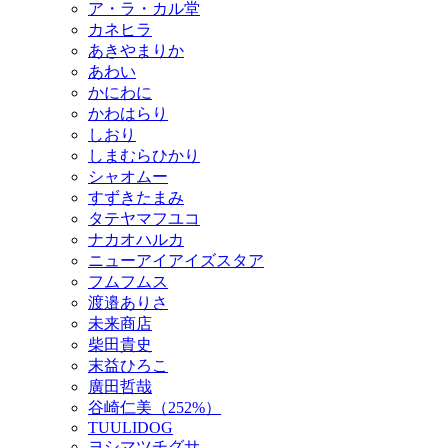
ア・ラ・カル堂
カネヒラ
あきやまりか
あわい
かにわに
かわはらり
しおり
しまむらひかり
シャオムー
すずきたまみ
タテヤマフユコ
ナカオハルカ
ニューアイアイズスタア
フムフムス
渡邉ありさ
未来商店
柴田貴史
末益ひろこ
廣田哲哉
谷崎仁美（252%）
TUULIDOG
ヨシマツチグサ