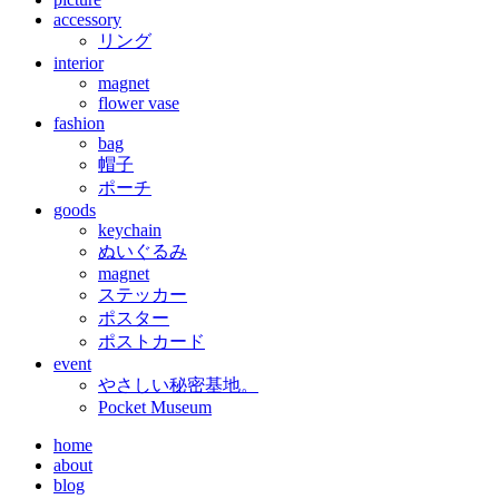
accessory
リング
interior
magnet
flower vase
fashion
bag
帽子
ポーチ
goods
keychain
ぬいぐるみ
magnet
ステッカー
ポスター
ポストカード
event
やさしい秘密基地。
Pocket Museum
home
about
blog