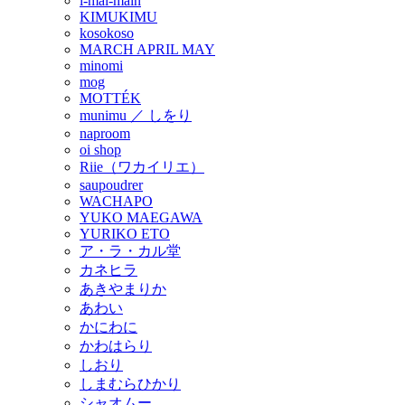
i-mai-main
KIMUKIMU
kosokoso
MARCH APRIL MAY
minomi
mog
MOTTÉK
munimu ／ しをり
naproom
oi shop
Riie（ワカイリエ）
saupoudrer
WACHAPO
YUKO MAEGAWA
YURIKO ETO
ア・ラ・カル堂
カネヒラ
あきやまりか
あわい
かにわに
かわはらり
しおり
しまむらひかり
シャオムー