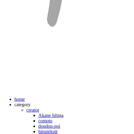
home
category
creator
Akane Ishiga
comoto
doudou-poi
hiruneknit