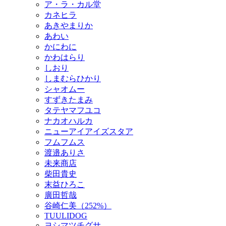
ア・ラ・カル堂
カネヒラ
あきやまりか
あわい
かにわに
かわはらり
しおり
しまむらひかり
シャオムー
すずきたまみ
タテヤマフユコ
ナカオハルカ
ニューアイアイズスタア
フムフムス
渡邉ありさ
未来商店
柴田貴史
末益ひろこ
廣田哲哉
谷崎仁美（252%）
TUULIDOG
ヨシマツチグサ