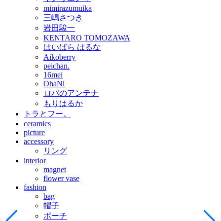
mimirazumuika
三嶋さつき
岩田駿一
KENTARO TOMOZAWA
はいばら はるな
Aikoberry
peichan.
16mei
OhaNi
ロバのアンテナ
もりはるか
トラとフー。
ceramics
picture
accessory
リング
interior
magnet
flower vase
fashion
bag
帽子
ポーチ