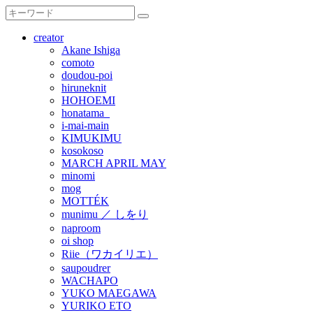
creator
Akane Ishiga
comoto
doudou-poi
hiruneknit
HOHOEMI
honatama_
i-mai-main
KIMUKIMU
kosokoso
MARCH APRIL MAY
minomi
mog
MOTTÉK
munimu ／ しをり
naproom
oi shop
Riie（ワカイリエ）
saupoudrer
WACHAPO
YUKO MAEGAWA
YURIKO ETO