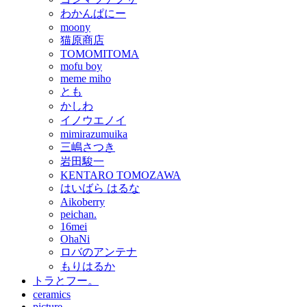
わかんぱにー
moony
猫原商店
TOMOMITOMA
mofu boy
meme miho
とも
かしわ
イノウエノイ
mimirazumuika
三嶋さつき
岩田駿一
KENTARO TOMOZAWA
はいばら はるな
Aikoberry
peichan.
16mei
OhaNi
ロバのアンテナ
もりはるか
トラとフー。
ceramics
picture