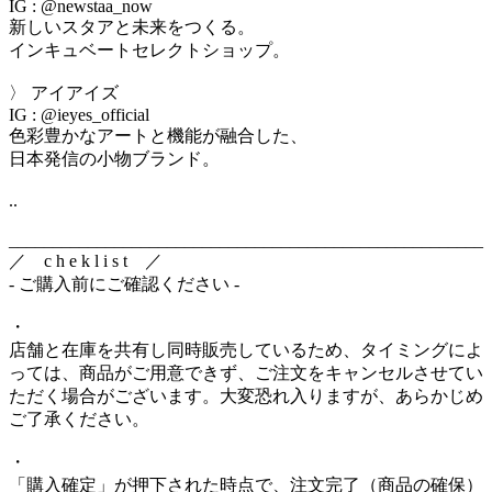
IG : @newstaa_now
新しいスタアと未来をつくる。
インキュベートセレクトショップ。
〉 アイアイズ
IG : @ieyes_official
色彩豊かなアートと機能が融合した、
日本発信の小物ブランド。
..
______________________________________________________
／ c h e k l i s t ／
- ご購入前にご確認ください -
・
店舗と在庫を共有し同時販売しているため、タイミングによ
っては、商品がご用意できず、ご注文をキャンセルさせてい
ただく場合がございます。大変恐れ入りますが、あらかじめ
ご了承ください。
・
「購入確定」が押下された時点で、注文完了（商品の確保）