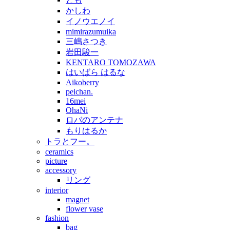
かしわ
イノウエノイ
mimirazumuika
三嶋さつき
岩田駿一
KENTARO TOMOZAWA
はいばら はるな
Aikoberry
peichan.
16mei
OhaNi
ロバのアンテナ
もりはるか
トラとフー。
ceramics
picture
accessory
リング
interior
magnet
flower vase
fashion
bag