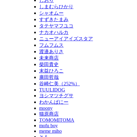
しおり
しまむらひかり
シャオムー
すずきたまみ
タテヤマフユコ
ナカオハルカ
ニューアイアイズスタア
フムフムス
渡邉ありさ
未来商店
柴田貴史
末益ひろこ
廣田哲哉
谷崎仁美（252%）
TUULIDOG
ヨシマツチグサ
わかんぱにー
moony
猫原商店
TOMOMITOMA
mofu boy
meme miho
とも