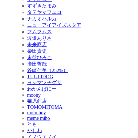
すずきたまみ
タテヤマフユコ
ナカオハルカ
ニューアイアイズスタア
フムフムス
渡邉ありさ
未来商店
柴田貴史
末益ひろこ
廣田哲哉
谷崎仁美（252%）
TUULIDOG
ヨシマツチグサ
わかんぱにー
moony
猫原商店
TOMOMITOMA
mofu boy
meme miho
とも
かしわ
イノウエノイ