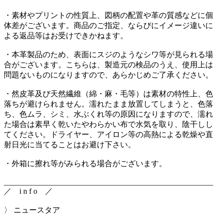
・素材やプリントの性質上、図柄の配置や革の質感などに個
体差がございます。商品のご指定、ならびにイメージ違いに
よる返品等はお受けできかねます。
・本革製品のため、表面にスジのようなシワ等が見られる場
合がございます。こちらは、製造元の検品のうえ、使用上は
問題ないものになりますので、あらかじめご了承ください。
・然皮革及び天然繊維（綿・麻・毛等）は素材の特性上、色
落ちが避けられません。濡れたまま放置してしまうと、色落
ち、色ムラ、シミ、水ぶくれ等の原因になりますので、濡れ
た場合は素早く乾いたやわらかい布で水気を取り、陰干しし
てください。ドライヤー、アイロン等の高熱による乾燥や直
射日光に当てることはお避け下さい。
・外箱に擦れ等がみられる場合がございます。
______________________________________________________
／ i n f o ／
〉 ニュースタア