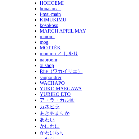
HOHOEMI
honatama_
i-mai-main
KIMUKIMU
kosokoso
MARCH APRIL MAY
minomi
mog
MOTTÉK
munimu ／ しをり
naproom
oi shop
Riie（ワカイリエ）
saupoudrer
WACHAPO
YUKO MAEGAWA
YURIKO ETO
ア・ラ・カル堂
カネヒラ
あきやまりか
あわい
かにわに
かわはらり