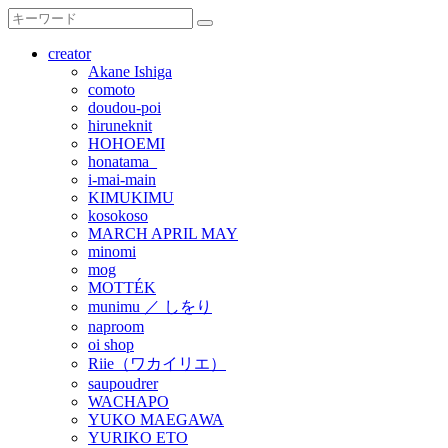
creator
Akane Ishiga
comoto
doudou-poi
hiruneknit
HOHOEMI
honatama_
i-mai-main
KIMUKIMU
kosokoso
MARCH APRIL MAY
minomi
mog
MOTTÉK
munimu ／ しをり
naproom
oi shop
Riie（ワカイリエ）
saupoudrer
WACHAPO
YUKO MAEGAWA
YURIKO ETO