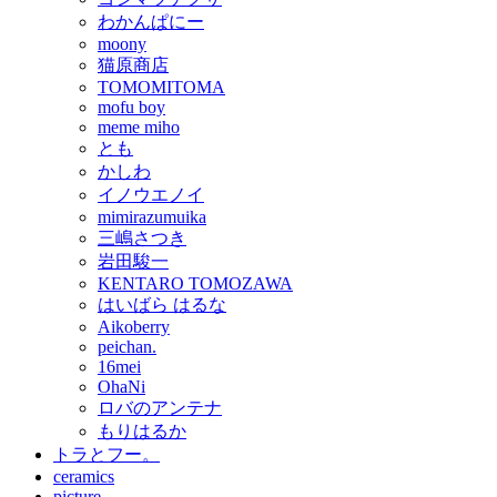
わかんぱにー
moony
猫原商店
TOMOMITOMA
mofu boy
meme miho
とも
かしわ
イノウエノイ
mimirazumuika
三嶋さつき
岩田駿一
KENTARO TOMOZAWA
はいばら はるな
Aikoberry
peichan.
16mei
OhaNi
ロバのアンテナ
もりはるか
トラとフー。
ceramics
picture