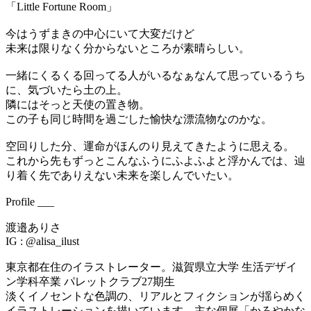
「Little Fortune Room」
今はうずまきの中心にいて大変だけど
未来は限りなく分からないところが素晴らしい。
一緒にくるくる回ってる人がいるなぁなんて思っているうち
に、気づいたら土の上。
隣にはそっと天使の置き物。
この子も同じ時間を過ごした愉快な漂流物なのかな。
空回りした分、運命がほんのり見えてきたように思える。
これから先もずっとこんなふうにふよふよと浮かんでは、辿
り着く先でありえない未来を楽しんでいたい。
Profile ___
渡邉ありさ
IG : @alisa_ilust
東京都在住のイラストレーター。滋賀県立大学 生活デザイ
ン学科卒業 パレットクラブ27期生
淡くイノセントな色調の、リアルとフィクションが揺らめく
イラストレーションを描いています。主な個展「かろやかな