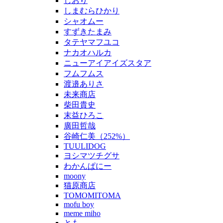
しおり
しまむらひかり
シャオムー
すずきたまみ
タテヤマフユコ
ナカオハルカ
ニューアイアイズスタア
フムフムス
渡邉ありさ
未来商店
柴田貴史
末益ひろこ
廣田哲哉
谷崎仁美（252%）
TUULIDOG
ヨシマツチグサ
わかんぱにー
moony
猫原商店
TOMOMITOMA
mofu boy
meme miho
とも