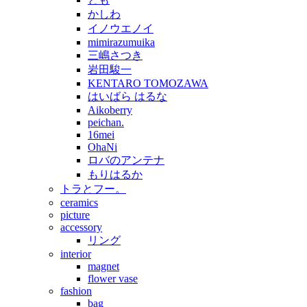
かしわ
イノウエノイ
mimirazumuika
三嶋さつき
岩田駿一
KENTARO TOMOZAWA
はいばら はるな
Aikoberry
peichan.
16mei
OhaNi
ロバのアンテナ
もりはるか
トラとフー。
ceramics
picture
accessory
リング
interior
magnet
flower vase
fashion
bag