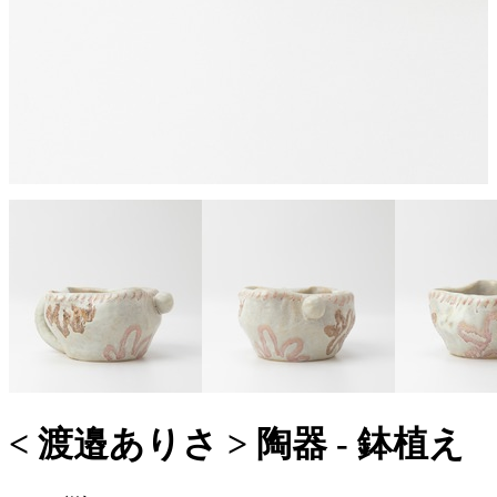
< 渡邉ありさ > 陶器 - 鉢植え