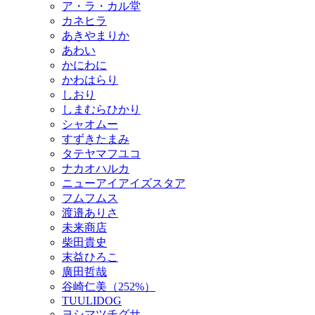
ア・ラ・カル堂
カネヒラ
あきやまりか
あわい
かにわに
かわはらり
しおり
しまむらひかり
シャオムー
すずきたまみ
タテヤマフユコ
ナカオハルカ
ニューアイアイズスタア
フムフムス
渡邉ありさ
未来商店
柴田貴史
末益ひろこ
廣田哲哉
谷崎仁美（252%）
TUULIDOG
ヨシマツチグサ