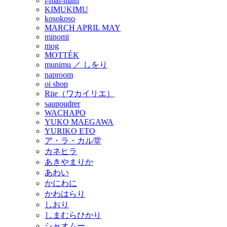
i-mai-main
KIMUKIMU
kosokoso
MARCH APRIL MAY
minomi
mog
MOTTÉK
munimu ／ しをり
naproom
oi shop
Riie（ワカイリエ）
saupoudrer
WACHAPO
YUKO MAEGAWA
YURIKO ETO
ア・ラ・カル堂
カネヒラ
あきやまりか
あわい
かにわに
かわはらり
しおり
しまむらひかり
シャオムー