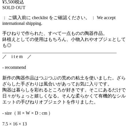
¥5,500
税込
SOLD OUT
： ご購入前に checklist をご確認ください。 ： We accept
international shipping.
手ひねりで作られた、すべて一点ものの陶器作品。
鉢植えとしての使用はもちろん、小物入れやオブジェとして
も◎
__________________________________________________
／ i t e m ／
- recommend
新作の陶器作品はつぶつぶの荒めの粘土を使いました。ざら
ざらした手ざわりは風合いがあってお気に入りです。
陶器は暮らしを彩れるところが好きです。そこにあるだけで
日々がちょっと嬉しくなる。そんな柔らかくて有機的なシル
エットの手びねりオブジェクトを作りました。
- size（ H × W × D : cm ）
7.5 × 16 × 13