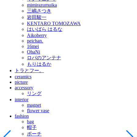
mimirazumuika
三嶋さつき
岩田駿一
KENTARO TOMOZAWA
はいばら はるな
Aikoberry
peichan.
16mei
OhaNi
ロバのアンテナ
もりはるか
トラとフー。
ceramics
picture
accessory
リング
interior
magnet
flower vase
fashion
bag
帽子
ポーチ