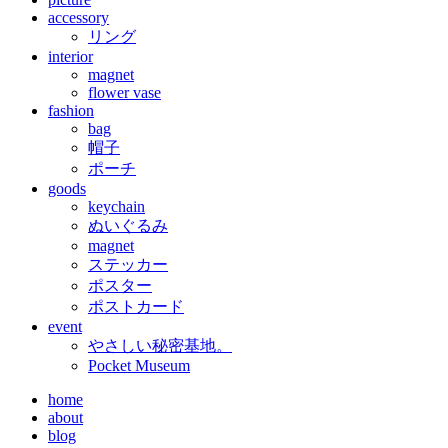
accessory
リング
interior
magnet
flower vase
fashion
bag
帽子
ポーチ
goods
keychain
ぬいぐるみ
magnet
ステッカー
ポスター
ポストカード
event
やさしい秘密基地。
Pocket Museum
home
about
blog