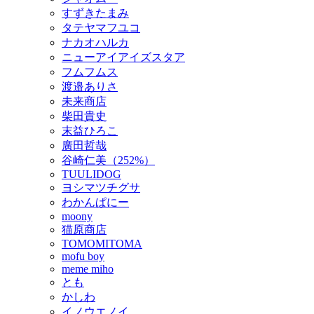
すずきたまみ
タテヤマフユコ
ナカオハルカ
ニューアイアイズスタア
フムフムス
渡邉ありさ
未来商店
柴田貴史
末益ひろこ
廣田哲哉
谷崎仁美（252%）
TUULIDOG
ヨシマツチグサ
わかんぱにー
moony
猫原商店
TOMOMITOMA
mofu boy
meme miho
とも
かしわ
イノウエノイ