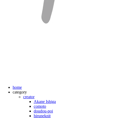
home
category
creator
Akane Ishiga
comoto
doudou-poi
hiruneknit