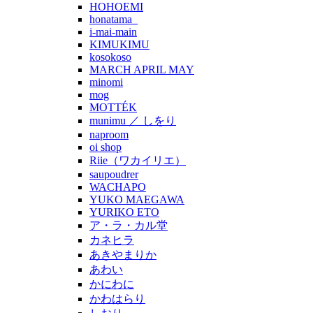
HOHOEMI
honatama_
i-mai-main
KIMUKIMU
kosokoso
MARCH APRIL MAY
minomi
mog
MOTTÉK
munimu ／ しをり
naproom
oi shop
Riie（ワカイリエ）
saupoudrer
WACHAPO
YUKO MAEGAWA
YURIKO ETO
ア・ラ・カル堂
カネヒラ
あきやまりか
あわい
かにわに
かわはらり