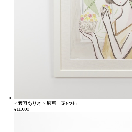
< 渡邉ありさ > 原画「花化粧」
¥11,000