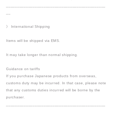
_____________________________________________
__
》 International Shipping
Items will be shipped via EMS.
It may take longer than normal shipping.
Guidance on tariffs
If you purchase Japanese products from overseas,
customs duty may be incurred. In that case, please note
that any customs duties incurred will be borne by the
purchaser.
_____________________________________________
__