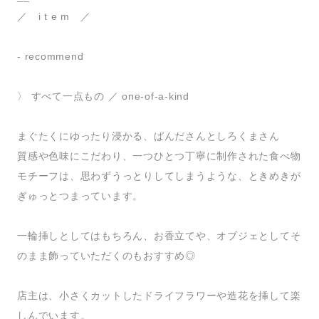
／ i t e m ／
- recommend
〉 すべて一点もの ／ one-of-a-kind
まぐたくにゆったり浸かる、ぱんださんとしろくまさん
質感や色味にこだわり、一つひとつ丁寧に制作された食べ物
モチーフは、思わずうっとりしてしまうような、ときめきが
ぎゅっとつまっています。
一輪挿しとしてはもちろん、お香立てや、オブジェとしてそ
のまま飾っていただくのもおすすめ◎
店主は、小さくカットしたドライフラワーや造花を挿して楽
しんでいます。