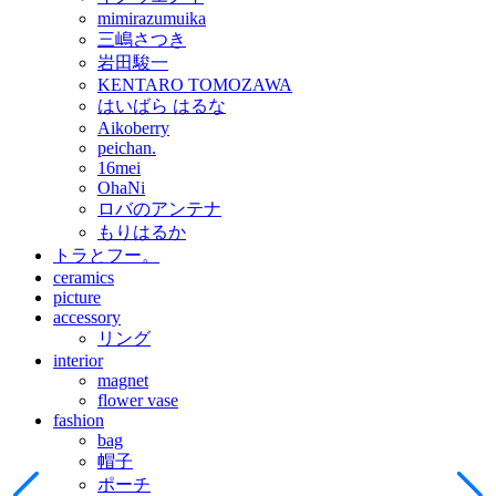
mimirazumuika
三嶋さつき
岩田駿一
KENTARO TOMOZAWA
はいばら はるな
Aikoberry
peichan.
16mei
OhaNi
ロバのアンテナ
もりはるか
トラとフー。
ceramics
picture
accessory
リング
interior
magnet
flower vase
fashion
bag
帽子
ポーチ