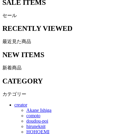
SALE ITEMS
セール
RECENTLY VIEWED
最近見た商品
NEW ITEMS
新着商品
CATEGORY
カテゴリー
creator
Akane Ishiga
comoto
doudou-poi
hiruneknit
HOHOEMI