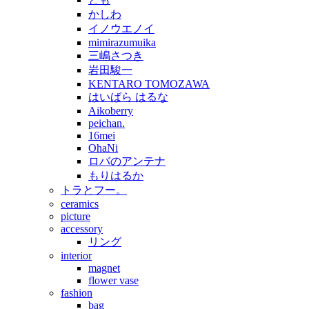
かしわ
イノウエノイ
mimirazumuika
三嶋さつき
岩田駿一
KENTARO TOMOZAWA
はいばら はるな
Aikoberry
peichan.
16mei
OhaNi
ロバのアンテナ
もりはるか
トラとフー。
ceramics
picture
accessory
リング
interior
magnet
flower vase
fashion
bag