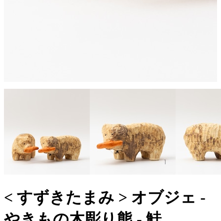
< すずきたまみ > オブジェ -
やきもの木彫り熊 - 鮭