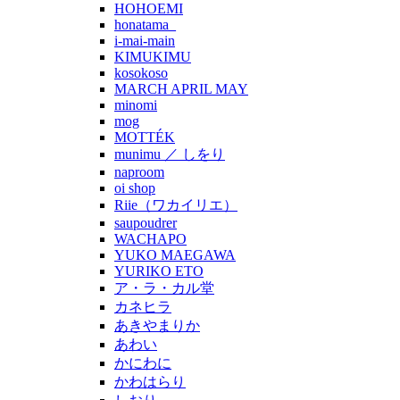
HOHOEMI
honatama_
i-mai-main
KIMUKIMU
kosokoso
MARCH APRIL MAY
minomi
mog
MOTTÉK
munimu ／ しをり
naproom
oi shop
Riie（ワカイリエ）
saupoudrer
WACHAPO
YUKO MAEGAWA
YURIKO ETO
ア・ラ・カル堂
カネヒラ
あきやまりか
あわい
かにわに
かわはらり