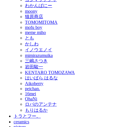
わかんぱにー
moony
猫原商店
TOMOMITOMA
mofu boy
meme miho
とも
かしわ
イノウエノイ
mimirazumuika
三嶋さつき
岩田駿一
KENTARO TOMOZAWA
はいばら はるな
Aikoberry
peichan.
16mei
OhaNi
ロバのアンテナ
もりはるか
トラとフー。
ceramics
picture