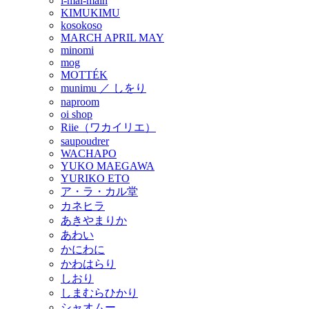
i-mai-main
KIMUKIMU
kosokoso
MARCH APRIL MAY
minomi
mog
MOTTÉK
munimu ／ しをり
naproom
oi shop
Riie（ワカイリエ）
saupoudrer
WACHAPO
YUKO MAEGAWA
YURIKO ETO
ア・ラ・カル堂
カネヒラ
あきやまりか
あわい
かにわに
かわはらり
しおり
しまむらひかり
シャオムー