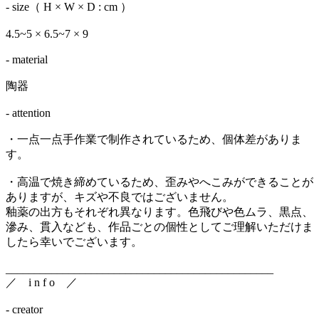
- size（ H × W × D : cm ）
4.5~5 × 6.5~7 × 9
- material
陶器
- attention
・一点一点手作業で制作されているため、個体差がありま
す。
・高温で焼き締めているため、歪みやへこみができることが
ありますが、キズや不良ではございません。
釉薬の出方もそれぞれ異なります。色飛びや色ムラ、黒点、
滲み、貫入なども、作品ごとの個性としてご理解いただけま
したら幸いでございます。
_______________________________________________
／ i n f o ／
- creator