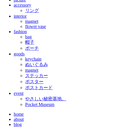
accessory
リング
interior
magnet
flower vase
fashion
bag
帽子
ポーチ
goods
keychain
ぬいぐるみ
magnet
ステッカー
ポスター
ポストカード
event
やさしい秘密基地。
Pocket Museum
home
about
blog