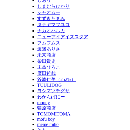
しおり
しまむらひかり
シャオムー
すずきたまみ
タテヤマフユコ
ナカオハルカ
ニューアイアイズスタア
フムフムス
渡邉ありさ
未来商店
柴田貴史
末益ひろこ
廣田哲哉
谷崎仁美（252%）
TUULIDOG
ヨシマツチグサ
わかんぱにー
moony
猫原商店
TOMOMITOMA
mofu boy
meme miho
とも