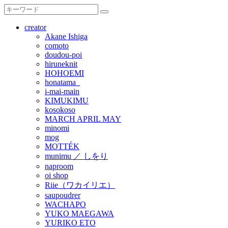
creator
Akane Ishiga
comoto
doudou-poi
hiruneknit
HOHOEMI
honatama_
i-mai-main
KIMUKIMU
kosokoso
MARCH APRIL MAY
minomi
mog
MOTTÉK
munimu ／ しをり
naproom
oi shop
Riie（ワカイリエ）
saupoudrer
WACHAPO
YUKO MAEGAWA
YURIKO ETO