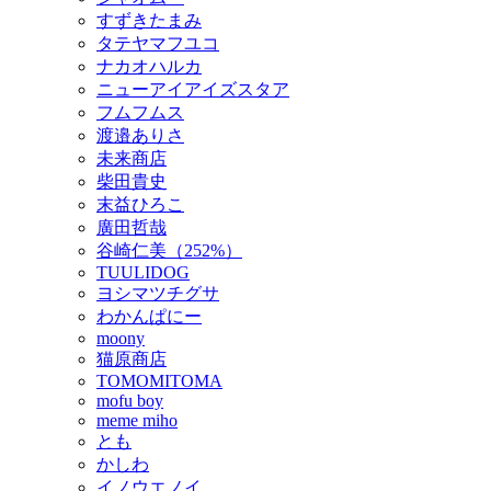
すずきたまみ
タテヤマフユコ
ナカオハルカ
ニューアイアイズスタア
フムフムス
渡邉ありさ
未来商店
柴田貴史
末益ひろこ
廣田哲哉
谷崎仁美（252%）
TUULIDOG
ヨシマツチグサ
わかんぱにー
moony
猫原商店
TOMOMITOMA
mofu boy
meme miho
とも
かしわ
イノウエノイ