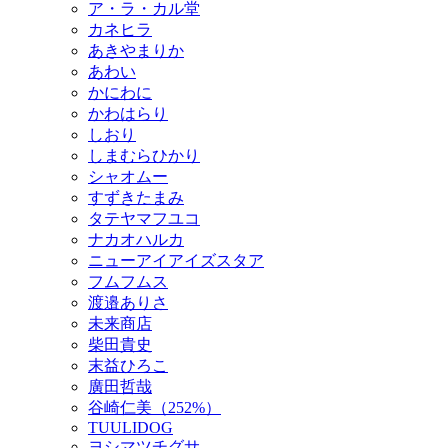
ア・ラ・カル堂
カネヒラ
あきやまりか
あわい
かにわに
かわはらり
しおり
しまむらひかり
シャオムー
すずきたまみ
タテヤマフユコ
ナカオハルカ
ニューアイアイズスタア
フムフムス
渡邉ありさ
未来商店
柴田貴史
末益ひろこ
廣田哲哉
谷崎仁美（252%）
TUULIDOG
ヨシマツチグサ