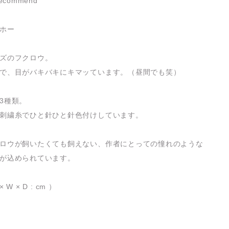
 recommend
ホー
ズのフクロウ。
で、目がバキバキにキマッています。（昼間でも笑）
3種類。
刺繍糸でひと針ひと針色付けしています。
ロウが飼いたくても飼えない、作者にとっての憧れのような
が込められています。
 × W × D : cm ）