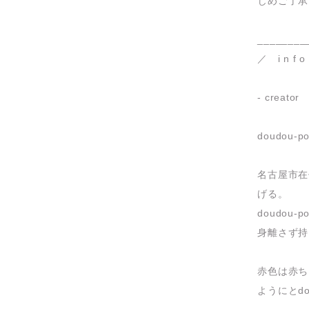
じめご了承
________
／ i n f 
- creator
doudou-po
名古屋市在住
げる。
doudou
身離さず持
赤色は赤ち
ようにとd