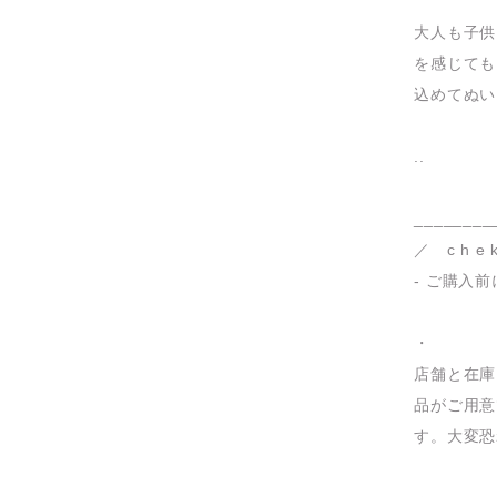
大人も子供
を感じても
込めてぬい
..
________
／ c h e k
- ご購入前
・
店舗と在庫
品がご用意
す。大変恐