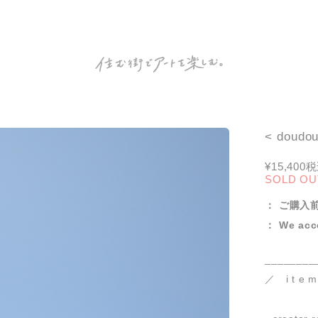
< doud
¥15,400
税
SOLD OU
： ご購入前
： We acce
________
／ i t e