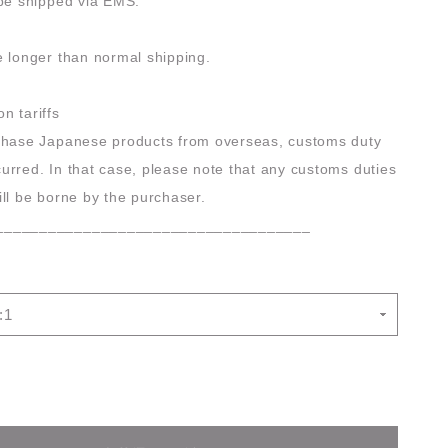
 be shipped via EMS.
e longer than normal shipping.
n tariffs
rchase Japanese products from overseas, customs duty
urred. In that case, please note that any customs duties
ill be borne by the purchaser.
____________________________________