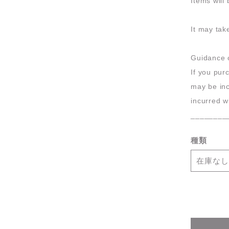
Items will
It may tak
Guidance o
If you pu
may be inc
incurred w
________
種類