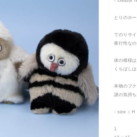
- creator
とりのホー
てのりサイ
夜行性なの
体の模様は
くちばしは
本物のフク
謎の気持ち
- size（ H
1