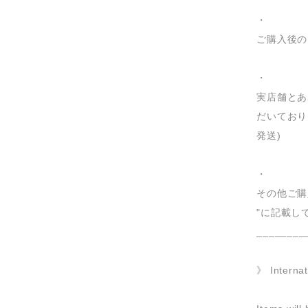
・
ご購入後の
・
実店舗とあ
だいており
発送)
・
その他ご購
"に記載し
________
》 Internat