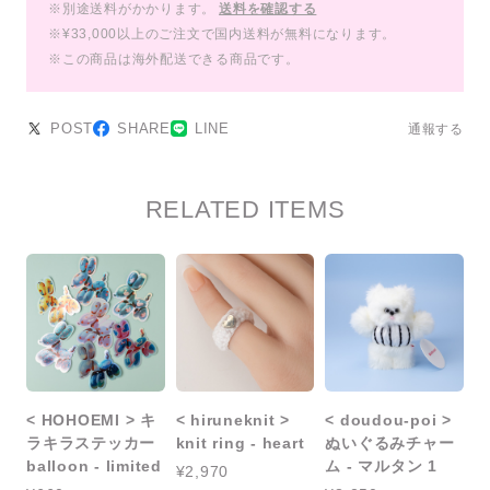
※別途送料がかかります。
送料を確認する
※¥33,000以上のご注文で国内送料が無料になります。
※この商品は海外配送できる商品です。
POST
SHARE
LINE
通報する
RELATED ITEMS
< HOHOEMI > キ
< hiruneknit >
< doudou-poi >
ラキラステッカー
knit ring - heart
ぬいぐるみチャー
balloon - limited
ム - マルタン 1
¥2,970